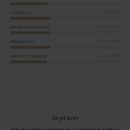
Forplejning
9,47 ud af 10
Rengøringsstandard
9,08 ud af 10
Beliggenhed
9,22 ud af 10
Valuta for pengene
8,54 ud af 10
Se på kort
Klik på kortet herunder for at se Danhostel Svendborg