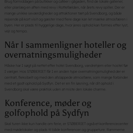
Brug formiddagen på butikker og caféer i gågaden, find de lokale gallerier,
eller planlæg en aften med revy i Rottefælden, når årets revy spiller. Der er
mange unikke seværdigheder og attraktioner tæt på Svendborg, og både
rejsende på kort visit og gæster med flere dage kan let mærke atmosfæren i
byen. Her er plads til hyggelige dage, hvor jeres ophold kan formes efter lyst,
vejr og tempo.
Når I sammenligner hoteller og
overnatningsmuligheder
Måske har I søgt på nettet efter hotel Svendborg, vandrehjem eller hostel før
I vælger. Hos STØBERIET får I en anden type overnatningsmulighed der er
centralt, fleksibelt og med den afslappede atmosfære, som mange forbinder
med et godt ophold på Sydfyn. Det er en fin løsning, når dit ophold i
Svendborg skal være praktisk uden at miste den lokale charme.
Konference, møder og
golfophold på Sydfyn
Skal turen ikke kun handle om ferie, er STØBERIET også et konferencecenter
med mødelokaler og plads til både konferencer og gruppeture. Rammerne