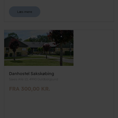
Læs mere
Danhostel Sakskøbing
Saxes Allé 10, 4990 Guldborgsund
FRA 300,00 KR.