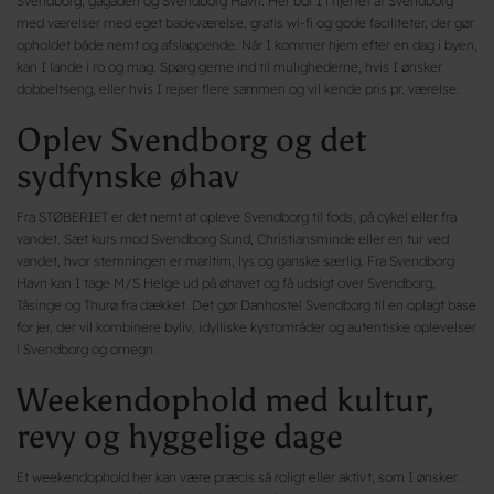
Svendborg, gågaden og Svendborg Havn. Her bor I i hjertet af Svendborg
med værelser med eget badeværelse, gratis wi-fi og gode faciliteter, der gør
opholdet både nemt og afslappende. Når I kommer hjem efter en dag i byen,
kan I lande i ro og mag. Spørg gerne ind til mulighederne, hvis I ønsker
dobbeltseng, eller hvis I rejser flere sammen og vil kende pris pr. værelse.
Oplev Svendborg og det
sydfynske øhav
Fra STØBERIET er det nemt at opleve Svendborg til fods, på cykel eller fra
vandet. Sæt kurs mod Svendborg Sund, Christiansminde eller en tur ved
vandet, hvor stemningen er maritim, lys og ganske særlig. Fra Svendborg
Havn kan I tage M/S Helge ud på øhavet og få udsigt over Svendborg,
Tåsinge og Thurø fra dækket. Det gør Danhostel Svendborg til en oplagt base
for jer, der vil kombinere byliv, idylliske kystområder og autentiske oplevelser
i Svendborg og omegn.
Weekendophold med kultur,
revy og hyggelige dage
Et weekendophold her kan være præcis så roligt eller aktivt, som I ønsker.