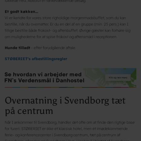
lukkede ned. Absolut et tankevækkende besøg.
Et godt køkken...
Vi er kendte for vores store righoldige morgenmadsbuffet, som du kan
bestille, når du overnatter. Er du en del af en gruppe (min. 25 pers.) kan I
tillige bestille både frokost- og aftenbuffet. Øvrige gæster kan forhøre sig
om mulighederne for at spise frokost og aftensmad i receptionen.
Hunde tilladt
- efter forudgående aftale.
STØBERIET's af
bestillingsregler
Overnatning i Svendborg tæt
på centrum
Når I ankommer til Svendborg, handler det ofte om at finde den rigtige base
for turen. STØBERIET er ikke et klassisk hotel, men et imødekommende
ferie- og konferencecenter i Svendborg centrum, tæt på centrum af