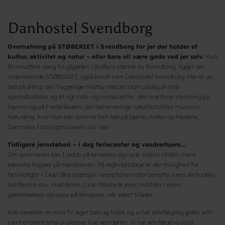
Danhostel Svendborg
Overnatning på STØBERIET i Svendborg for jer der holder af
kultur, aktivitet og natur – eller bare vil være gode ved jer selv.
Kun
få minutters gang fra gågaden i Sydfyns største by Svendborg, ligger det
charmerende STØBERIET, også kendt som Danhostel Svendborg. Her er du
tæt på alting; den hyggelige midtby med et stort udvalg af små
specialbutikker og et rigt café- og restaurantliv, den maritime stemning på
havnen og på Frederiksøen, det børnevenlige naturhistoriske museum
Naturama, hvor man kan komme helt tæt på bjørne, hvaler og havørne,
Danmarks Forsorgsmuseum osv. osv.
Tidligere jernstøberi – i dag feriecenter og vandrerhjem...
Om sommeren kan I sidde på terrassen og nyde solens stråler, mens
børnene hopper på trampolinen. På regnvejrsdage er der mulighed for
familiefight – I kan låne brætspil i receptionen eller benytte vores air hockey,
bordtennis osv. i kælderen. I kan tilberede jeres måltider i vores
gæstekøkken og spise på terrassen, når vejret tillader.
Alle værelser er med TV, eget bad og toilet, og vi har selvfølgelig gratis WiFi
samt et pænt antal p-pladser lige ved døren. Vi har selvfølgelig også