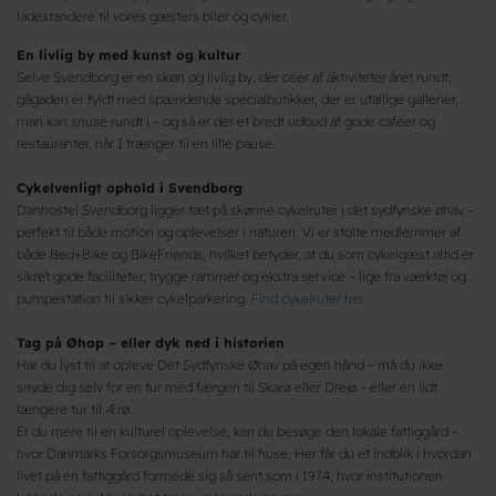
ladestandere til vores gæsters biler og cykler.
En livlig by med kunst og kultur
Selve Svendborg er en skøn og livlig by, der oser af aktiviteter året rundt;
gågaden er fyldt med spændende specialbutikker, der er utallige gallerier,
man kan snuse rundt i – og så er der et bredt udbud af gode cafeer og
restauranter, når I trænger til en lille pause.
Cykelvenligt ophold i Svendborg
Danhostel Svendborg ligger tæt på skønne cykelruter i det sydfynske øhav –
perfekt til både motion og oplevelser i naturen. Vi er stolte medlemmer af
både Bed+Bike og BikeFriends, hvilket betyder, at du som cykelgæst altid er
sikret gode faciliteter, trygge rammer og ekstra service – lige fra værktøj og
pumpestation til sikker cykelparkering.
Find cykelruter her
Tag på Øhop – eller dyk ned i historien
Har du lyst til at opleve Det Sydfynske Øhav på egen hånd – må du ikke
snyde dig selv for en tur med færgen til Skarø eller Drejø – eller en lidt
længere tur til Ærø.
Er du mere til en kulturel oplevelse, kan du besøge den lokale fattiggård –
hvor Danmarks Forsorgsmuseum har til huse. Her får du et indblik i hvordan
livet på en fattiggård formede sig så sent som i 1974, hvor institutionen