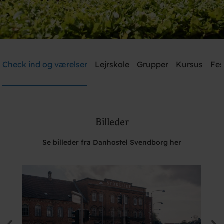
Danhostel Svendborg
Check ind og værelser
Lejrskole
Grupper
Kursus
Fes
Brug for hjælp? Ring
+45 6221 6699
Billeder
Søg
Se billeder fra Danhostel Svendborg her