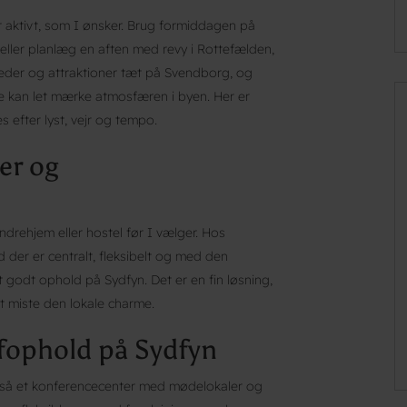
r aktivt, som I ønsker. Brug formiddagen på
, eller planlæg en aften med revy i Rottefælden,
heder og attraktioner tæt på Svendborg, og
e kan let mærke atmosfæren i byen. Her er
 efter lyst, vejr og tempo.
er og
drehjem eller hostel før I vælger. Hos
der er centralt, fleksibelt og med den
odt ophold på Sydfyn. Det er en fin løsning,
t miste den lokale charme.
fophold på Sydfyn
også et konferencecenter med mødelokaler og