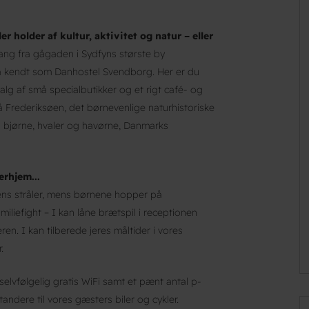
holder af kultur, aktivitet og natur – eller
ang fra gågaden i Sydfyns største by
 kendt som Danhostel Svendborg. Her er du
alg af små specialbutikker og et rigt café- og
 Frederiksøen, det børnevenlige naturhistoriske
bjørne, hvaler og havørne, Danmarks
erhjem...
ns stråler, mens børnene hopper på
iliefight – I kan låne brætspil i receptionen
ren. I kan tilberede jeres måltider i vores
.
 selvfølgelig gratis WiFi samt et pænt antal p-
tandere til vores gæsters biler og cykler.