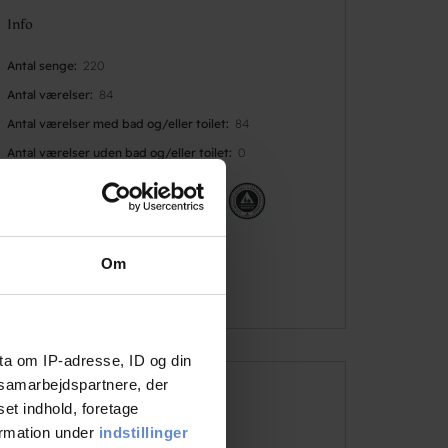
Info
Antal senge
220
Antal værelser
84
Antal værelser med bad og/eller toilet
84
Antal værelser uden bad og/eller toilet
0
Om
ta om IP-adresse, ID og din
s samarbejdspartnere, der
Faciliteter
set indhold, foretage
ormation under
indstillinger