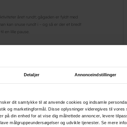
ktiviteter året rundt; gågaden er fyldt med
man kan snuse rundt i – og så er der et bredt
l en lille pause.
i det sydfynske øhav – perfekt til både motion
de Bed+Bike og BikeFriends, hvilket betyder, at
gge rammer og ekstra service – lige fra værktøj
Detaljer
Annonceindstillinger
uter her
 hånd – må du ikke snyde dig selv for en tur
sker dit samtykke til at anvende cookies og indsamle personda
 tur til Ærø.
istik og marketingformål. Disse oplysninger videregives til vore
den lokale fattiggård – hvor Danmarks
er på din enhed for at vise dig målrettede annoncer, levere tilpas
hvordan livet på en fattiggård formede sig så
 lave målgruppeundersøgelser og udvikle tjenester. Se mere inf