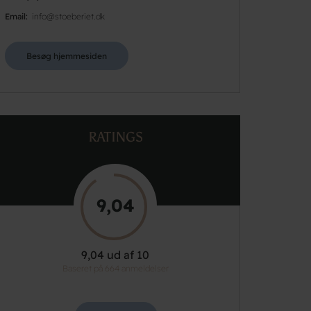
Email
info@stoeberiet.dk
Besøg hjemmesiden
RATINGS
9,04
9,04 ud af 10
Baseret på 664 anmeldelser