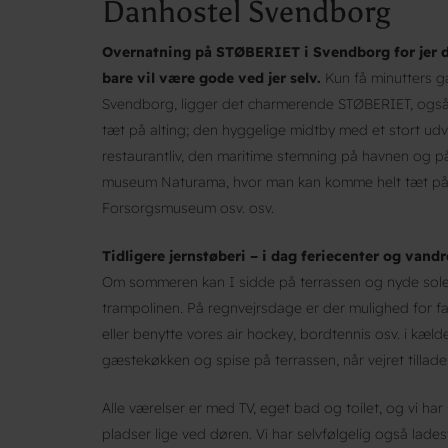
Danhostel Svendborg
Overnatning på STØBERIET i Svendborg for jer der 
bare vil være gode ved jer selv.
Kun få minutters g
Svendborg, ligger det charmerende STØBERIET, også
tæt på alting; den hyggelige midtby med et stort udv
restaurantliv, den maritime stemning på havnen og på
museum Naturama, hvor man kan komme helt tæt på 
Forsorgsmuseum osv. osv.
Tidligere jernstøberi – i dag feriecenter og vandr
Om sommeren kan I sidde på terrassen og nyde sole
trampolinen. På regnvejrsdage er der mulighed for fam
eller benytte vores air hockey, bordtennis osv. i kælde
gæstekøkken og spise på terrassen, når vejret tillader
Alle værelser er med TV, eget bad og toilet, og vi har
pladser lige ved døren. Vi har selvfølgelig også lades