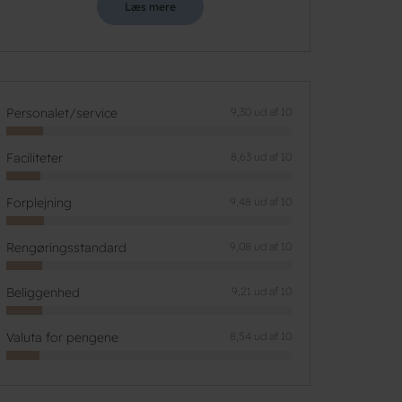
Læs mere
Personalet/service
9,30 ud af 10
Faciliteter
8,63 ud af 10
Forplejning
9,48 ud af 10
Rengøringsstandard
9,08 ud af 10
Beliggenhed
9,21 ud af 10
Valuta for pengene
8,54 ud af 10