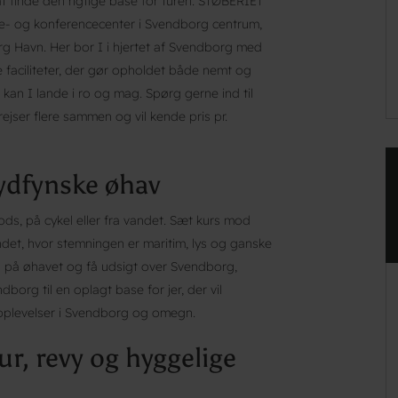
t finde den rigtige base for turen. STØBERIET
ie- og konferencecenter i Svendborg centrum,
 Havn. Her bor I i hjertet af Svendborg med
 faciliteter, der gør opholdet både nemt og
kan I lande i ro og mag. Spørg gerne ind til
rejser flere sammen og vil kende pris pr.
ydfynske øhav
ds, på cykel eller fra vandet. Sæt kurs mod
det, hvor stemningen er maritim, lys og ganske
 på øhavet og få udsigt over Svendborg,
org til en oplagt base for jer, der vil
e oplevelser i Svendborg og omegn.
, revy og hyggelige