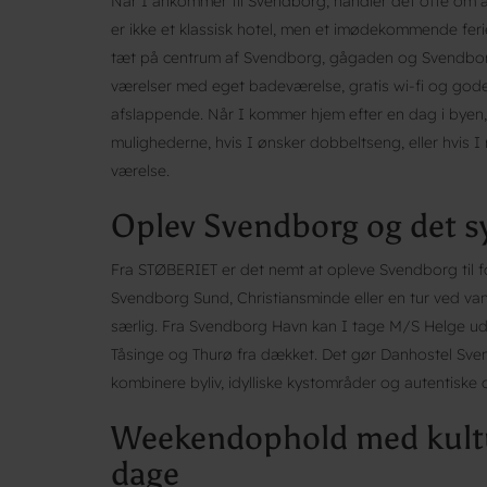
Når I ankommer til Svendborg, handler det ofte om a
er ikke et klassisk hotel, men et imødekommende fer
tæt på centrum af Svendborg, gågaden og Svendborg
værelser med eget badeværelse, gratis wi-fi og gode
afslappende. Når I kommer hjem efter en dag i byen, 
mulighederne, hvis I ønsker dobbeltseng, eller hvis I 
værelse.
Oplev Svendborg og det s
Fra STØBERIET er det nemt at opleve Svendborg til fo
Svendborg Sund, Christiansminde eller en tur ved van
særlig. Fra Svendborg Havn kan I tage M/S Helge ud
Tåsinge og Thurø fra dækket. Det gør Danhostel Svendb
kombinere byliv, idylliske kystområder og autentisk
Weekendophold med kultur
dage