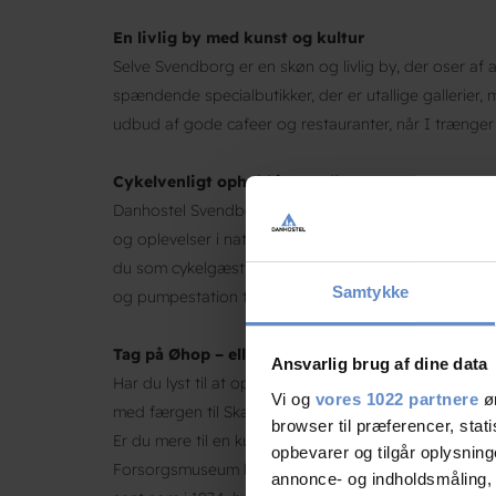
En livlig by med kunst og kultur
Selve Svendborg er en skøn og livlig by, der oser af a
spændende specialbutikker, der er utallige gallerier, 
udbud af gode cafeer og restauranter, når I trænger ti
Cykelvenligt ophold i Svendborg
Danhostel Svendborg ligger tæt på skønne cykelruter 
og oplevelser i naturen. Vi er stolte medlemmer af bå
du som cykelgæst altid er sikret gode faciliteter, try
Samtykke
og pumpestation til sikker cykelparkering.
Find cykelr
Tag på Øhop – eller dyk ned i historien
Ansvarlig brug af dine data
Har du lyst til at opleve Det Sydfynske Øhav på egen
Vi og
vores 1022 partnere
øn
med færgen til Skarø eller Drejø – eller en lidt længere
browser til præferencer, stat
Er du mere til en kulturel oplevelse, kan du besøge 
opbevarer og tilgår oplysning
Forsorgsmuseum har til huse. Her får du et indblik i 
annonce- og indholdsmåling,