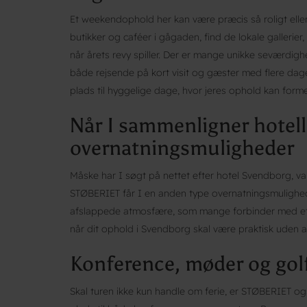
Et weekendophold her kan være præcis så roligt elle
butikker og caféer i gågaden, find de lokale gallerier
når årets revy spiller. Der er mange unikke seværdig
både rejsende på kort visit og gæster med flere dag
plads til hyggelige dage, hvor jeres ophold kan formes
Når I sammenligner hotell
overnatningsmuligheder
Måske har I søgt på nettet efter hotel Svendborg, van
STØBERIET får I en anden type overnatningsmulighed 
afslappede atmosfære, som mange forbinder med et g
når dit ophold i Svendborg skal være praktisk uden a
Konference, møder og gol
Skal turen ikke kun handle om ferie, er STØBERIET 