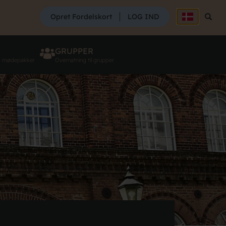
SØG
Opret Fordelskort
LOG IND
Søg
GRUPPER
g mødepakker
Overnatning til grupper