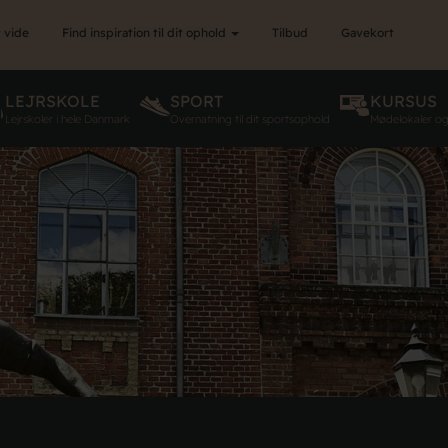
 vide
Find inspiration til dit ophold
Tilbud
Gavekort
LEJRSKOLE
SPORT
KURSUS
Lejrskoler i hele Danmark
Overnatning til dit sportsophold
Mødelokaler o