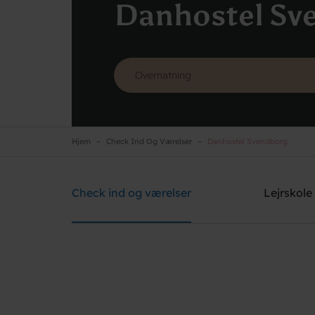
Danhostel Sv
Hjem
Check Ind Og Værelser
Danhostel Svendborg
Danhostel Svendborg
Brug for hjælp? Ring
+45 6221 6699
Check ind og værelser
Lejrskole