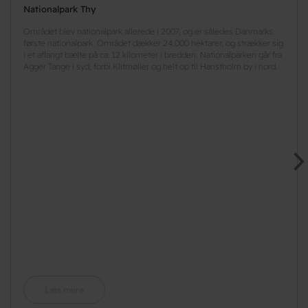
Nationalpark Thy
Området blev nationalpark allerede i 2007, og er således Danmarks
første nationalpark. Området dækker 24.000 hektarer, og strækker sig
i et aflangt bælte på ca. 12 kilometer i bredden. Nationalparken går fra
Agger Tange i syd, forbi Klitmøller og helt op til Hanstholm by i nord.
Læs mere