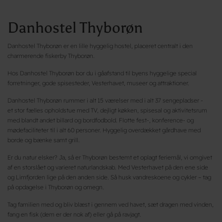
Danhostel Thyborøn
Danhostel Thyborøn er en lille hyggelig hostel, placeret centralt i den
charmerende fiskerby Thyborøn.
Hos Danhostel Thyborøn bor du i gåafstand til byens hyggelige special
forretninger, gode spisesteder, Vesterhavet, museer og attraktioner.
Danhostel Thyborøn rummer i alt 15 værelser med i alt 37 sengepladser -
et stor fælles opholdstue med TV, dejligt køkken, spisesal og aktivitetsrum
med blandt andet billard og bordfodbold. Flotte fest-, konference- og
mødefaciliteter til i alt 60 personer. Hyggelig overdækket gårdhave med
borde og bænke samt grill.
Er du natur elsker? Ja, så er Thyborøn bestemt et oplagt feriemål, vi omgivet
af en storslået og varieret naturlandskab. Med Vesterhavet på den ene side
og Limfjorden lige på den anden side. Så husk vandreskoene og cykler – tag
på opdagelse i Thyborøn og omegn.
Tag familien med og bliv blæst i gennem ved havet, sæt dragen med vinden,
fang en fisk (dem er der nok af) eller gå på ravjagt.