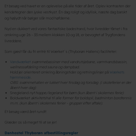
Et besøg ved havet er en oplevelse på alle tider af året. Oplev kontrasten der
kendetegner den jyske vestkyst. Èn dag roligt og idyllisk, næste dag barskt
og højlydt når bølger slår mod høfderne.
Nyd en dukkert ved vores fantastiske badestrand, hvor livredder tårnet i fra
omkring uge 26 - 33 mellem klokken 10 og 18, er bevogtet af Trygfondens
livreddere.
Som gæst får du fri entré til Wærket´s (Thyborøn Hallens) faciliteter:
Vandwærket
svømmebassiner med vandrutsjebane, varmtvandsbassin,
wellnessafdeling med sauna og dampbad.
Hold jer orienteret omkring åbningstider og retningslinjer på
Wærkets
hjemmeside
.
OBS: svømmehallen er lukket hver tirsdag og torsdag (i skoleferier er der
åbent hver dag)
Snegleland
nyt hoppe/legeland for børn (kun åbent i skolernes ferie)
Boldwærket
aktivitetshal til alle former for boldspil, badminton bordtennis
m.m. (kun åbent i skolernes ferier - grupper efter aftale).
Et besøg værd året rundt!
Glæder os så meget til at se jer!
Danhostel Thyborøn afbestillingsregler