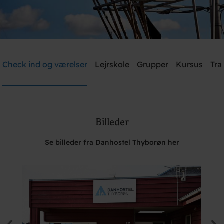
Danhostel Thyborøn
Check ind og værelser
Lejrskole
Grupper
Kursus
Træ
Brug for hjælp? Ring
+45 2239 4183
Billeder
Søg
Se billeder fra Danhostel Thyborøn her