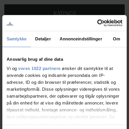
RATINGS
Samtykke
Detaljer
Annonceindstillinger
Om
8,88
Ansvarlig brug af dine data
8,88 ud af 10
Baseret på 58 anmeldelser
Vi og
vores 1022 partnere
ønsker dit samtykke til at
anvende cookies og indsamle persondata om IP-
adresse, ID og din browser til præferencer, statistik og
Læs mere
marketingformål. Disse oplysninger videregives til vores
samarbejdspartnere, der opbevarer og tilgår oplysninger
på din enhed for at vise dig målrettede annoncer, levere
tilpasset indhold, foretage annonce- og indholdsmåling,
lave målgruppeundersøgelser og udvikle tjenester. Se
Personalet/service
9,40 ud af 10
mere information under
indstillinger
og i vores