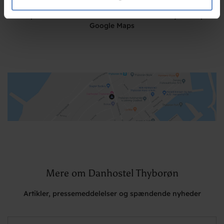
de har indsamlet fra din brug af deres tjenester.
Klik på kortet herunder for at se Danhostel Thyborøn på
Google Maps
Mere om Danhostel Thyborøn
Artikler, pressemeddelelser og spændende nyheder