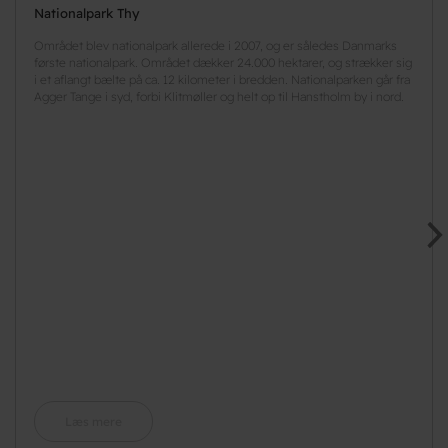
Nationalpark Thy
Området blev nationalpark allerede i 2007, og er således Danmarks
første nationalpark. Området dækker 24.000 hektarer, og strækker sig
i et aflangt bælte på ca. 12 kilometer i bredden. Nationalparken går fra
Agger Tange i syd, forbi Klitmøller og helt op til Hanstholm by i nord.
Læs mere