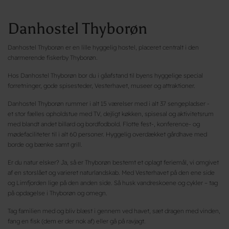
Danhostel Thyborøn
Danhostel Thyborøn er en lille hyggelig hostel, placeret centralt i den
charmerende fiskerby Thyborøn.
Hos Danhostel Thyborøn bor du i gåafstand til byens hyggelige special
forretninger, gode spisesteder, Vesterhavet, museer og attraktioner.
Danhostel Thyborøn rummer i alt 15 værelser med i alt 37 sengepladser -
et stor fælles opholdstue med TV, dejligt køkken, spisesal og aktivitetsrum
med blandt andet billard og bordfodbold. Flotte fest-, konference- og
mødefaciliteter til i alt 60 personer. Hyggelig overdækket gårdhave med
borde og bænke samt grill.
Er du natur elsker? Ja, så er Thyborøn bestemt et oplagt feriemål, vi omgivet
af en storslået og varieret naturlandskab. Med Vesterhavet på den ene side
og Limfjorden lige på den anden side. Så husk vandreskoene og cykler – tag
på opdagelse i Thyborøn og omegn.
Tag familien med og bliv blæst i gennem ved havet, sæt dragen med vinden,
fang en fisk (dem er der nok af) eller gå på ravjagt.