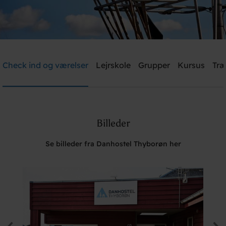
Danhostel Thyborøn
Check ind og værelser
Lejrskole
Grupper
Kursus
Træ
Brug for hjælp? Ring
+45 2239 4183
Billeder
Søg
Se billeder fra Danhostel Thyborøn her