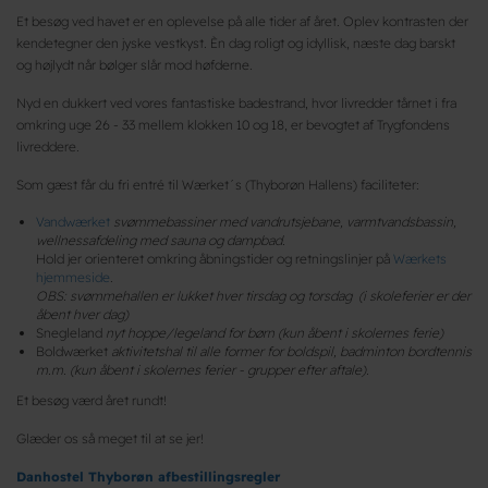
Et besøg ved havet er en oplevelse på alle tider af året. Oplev kontrasten der
kendetegner den jyske vestkyst. Èn dag roligt og idyllisk, næste dag barskt
og højlydt når bølger slår mod høfderne.
Nyd en dukkert ved vores fantastiske badestrand, hvor livredder tårnet i fra
omkring uge 26 - 33 mellem klokken 10 og 18, er bevogtet af Trygfondens
livreddere.
Som gæst får du fri entré til Wærket´s (Thyborøn Hallens) faciliteter:
Vandwærket
svømmebassiner med vandrutsjebane, varmtvandsbassin,
wellnessafdeling med sauna og dampbad.
Hold jer orienteret omkring åbningstider og retningslinjer på
Wærkets
hjemmeside
.
OBS: svømmehallen er lukket hver tirsdag og torsdag (i skoleferier er der
åbent hver dag)
Snegleland
nyt hoppe/legeland for børn (kun åbent i skolernes ferie)
Boldwærket
aktivitetshal til alle former for boldspil, badminton bordtennis
m.m. (kun åbent i skolernes ferier - grupper efter aftale).
Et besøg værd året rundt!
Glæder os så meget til at se jer!
Danhostel Thyborøn afbestillingsregler