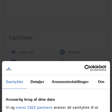
Faciliteter
Gratis wifi
Fodbold
Gratis parkering
Indendørs fodbold
Sportshal
Svømmehal
Samtykke
Detaljer
Annonceindstillinger
Om
Tv på værelset
Læs mere
Ansvarlig brug af dine data
Vi og
vores 1022 partnere
ønsker dit samtykke til at