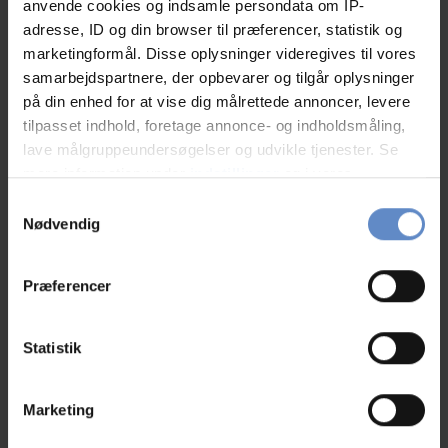
anvende cookies og indsamle persondata om IP-
adresse, ID og din browser til præferencer, statistik og
RATINGS
marketingformål. Disse oplysninger videregives til vores
samarbejdspartnere, der opbevarer og tilgår oplysninger
på din enhed for at vise dig målrettede annoncer, levere
tilpasset indhold, foretage annonce- og indholdsmåling,
8,92
lave målgruppeundersøgelser og udvikle tjenester. Se
mere information under
indstillinger
og i vores
persondatapolitik. Du kan altid trække dit samtykke
Samtykkevalg
8,92 ud af 10
tilbage eller ændre indstillinger fra vores
Nødvendig
Baseret på 60 anmeldelser
"Cookiedeklaration", eller ved at trykke på "Privacy
trigger" ikonet.
Præferencer
Læs mere
Hvis du tillader det, vil vi også gerne:
Indsamle præcise oplysninger om din placering,
Statistik
der kan være nøjagtig inden for få meter
Identificere din enhed baseret på en scanning af
Marketing
dens unikke karakteristika (fingerprinting)
Personalet/service
9,38 ud af 10
Dine valg anvendes på hele websitet.