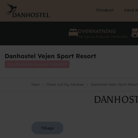
Skip
to
Firmakort
Værd at
main
content
OVERNATNING
Her kan du finde alle Danhostels
Danhostel Vejen Sport Resort
Brug for hjælp? Ring
+45 7536 0500
Hjem
Check Ind Og Værelser
Danhostel Vejen Sport Resor
DANHOST
Tilbage