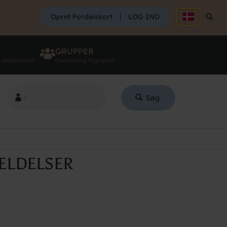
SØG
Opret Fordelskort
LOG IND
Søg
GRUPPER
g mødepakker
Overnatning til grupper
Søg
ELDELSER