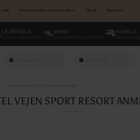
 vide
Find inspiration til dit ophold
Tilbud
Gavekort
LEJRSKOLE
SPORT
KURSUS
Lejrskoler i hele Danmark
Overnatning til dit sportsophold
Mødelokaler o
t
Danhostel Vejen Sport Resort Anmeldelser
EL VEJEN SPORT RESORT ANM