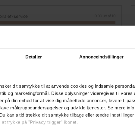
onalet/service
10,00 ud af 10
iteter
6,25 ud af 10
lejning
10,00 ud af 10
Detaljer
Annonceindstillinger
øringsstandard
8,75 ud af 10
ggenhed
7,50 ud af 10
sker dit samtykke til at anvende cookies og indsamle personda
ta for pengene
7,50 ud af 10
istik og marketingformål. Disse oplysninger videregives til vore
er på din enhed for at vise dig målrettede annoncer, levere tilpas
 lave målgruppeundersøgelser og udvikle tjenester. Se mere inf
Du kan altid trække dit samtykke tilbage eller ændre indstillinger
 at trykke på "Privacy trigger" ikonet.