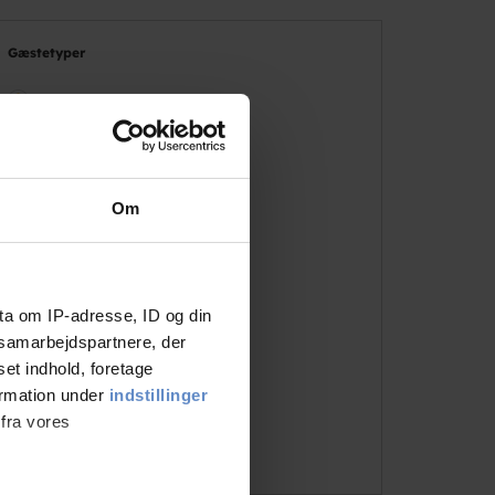
Gæstetyper
Alle
Familie med børn
Par
Om
Venner
Solo-rejsende
ta om IP-adresse, ID og din
Lejrskole
s samarbejdspartnere, der
Grupper
set indhold, foretage
ormation under
indstillinger
Sportsgrupper
 fra vores
Forretningsrejsende/arbejde