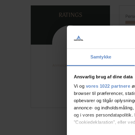
RATINGS
Pers
Facil
Forp
Samtykke
Reng
Anmeldelser er på vej
Beli
Ansvarlig brug af dine data
Vi og
vores 1022 partnere
øn
Valu
browser til præferencer, stat
opbevarer og tilgår oplysning
annonce- og indholdsmåling,
og i vores persondatapolitik. 
"Cookiedeklaration", eller ved