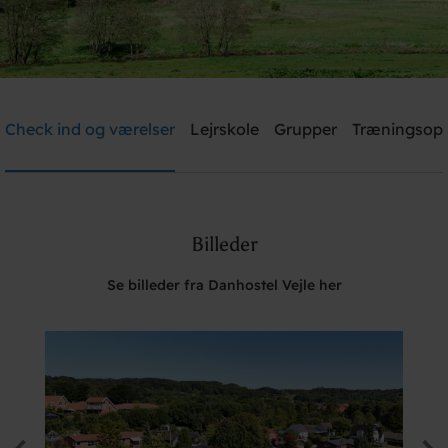
Danhostel Vejle
Check ind og værelser
Lejrskole
Grupper
Træningsop
Brug for hjælp? Ring
+45 7582 5188
Billeder
Søg
Se billeder fra Danhostel Vejle her