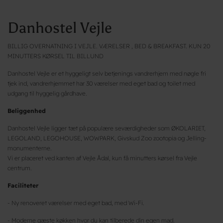
Danhostel Vejle
BILLIG OVERNATNING I VEJLE. VÆRELSER , BED & BREAKFAST. KUN 20
MINUTTERS KØRSEL TIL BILLUND
Danhostel Vejle er et hyggeligt selv betjenings vandrerhjem med nøgle fri
tjek ind, vandrerhjemmet har 30 værelser med eget bad og toilet med
udgang til hyggelig gårdhave.
Beliggenhed
Danhostel Vejle ligger tæt på populære seværdigheder som ØKOLARIET,
LEGOLAND, LEGOHOUSE, WOWPARK, Givskud Zoo zootopia og Jelling-
monumenterne.
Vi er placeret ved kanten af Vejle Ådal, kun få minutters kørsel fra Vejle
centrum.
Faciliteter
- Ny renoveret værelser med eget bad, med Wi-Fi.
- Moderne gæste køkken hvor du kan tilberede din egen mad.