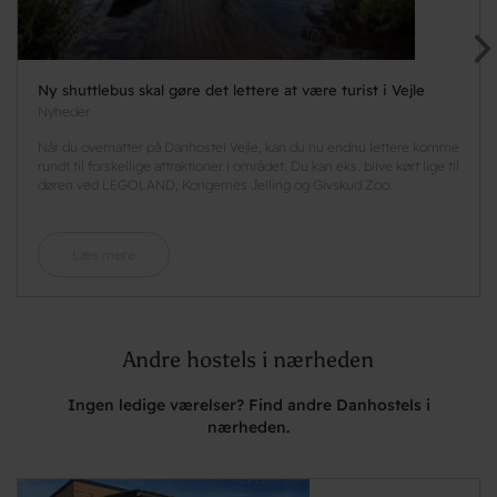
Ny shuttlebus skal gøre det lettere at være turist i Vejle
Nyheder
Når du overnatter på Danhostel Vejle, kan du nu endnu lettere komme
rundt til forskellige attraktioner i området. Du kan eks. blive kørt lige til
døren ved LEGOLAND, Kongernes Jelling og Givskud Zoo.
Læs mere
Andre hostels i nærheden
Ingen ledige værelser? Find andre Danhostels i
nærheden.