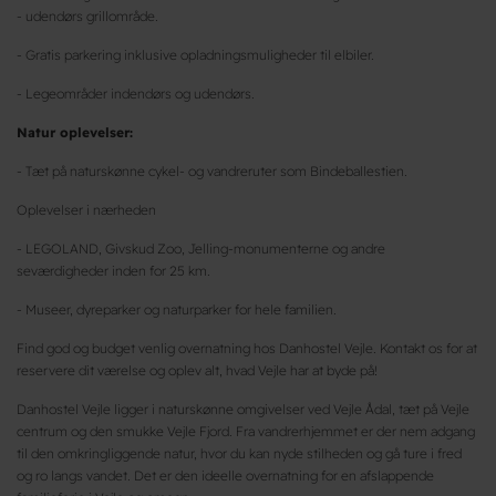
- udendørs grillområde.
- Gratis parkering inklusive opladningsmuligheder til elbiler.
- Legeområder indendørs og udendørs.
Natur oplevelser:
- Tæt på naturskønne cykel- og vandreruter som Bindeballestien.
Oplevelser i nærheden
- LEGOLAND, Givskud Zoo, Jelling-monumenterne og andre
seværdigheder inden for 25 km.
- Museer, dyreparker og naturparker for hele familien.
Find god og budget venlig overnatning hos Danhostel Vejle. Kontakt os for at
reservere dit værelse og oplev alt, hvad Vejle har at byde på!
Danhostel Vejle ligger i naturskønne omgivelser ved Vejle Ådal, tæt på Vejle
centrum og den smukke Vejle Fjord. Fra vandrerhjemmet er der nem adgang
til den omkringliggende natur, hvor du kan nyde stilheden og gå ture i fred
og ro langs vandet. Det er den ideelle overnatning for en afslappende