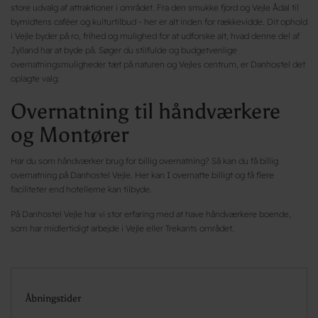
store udvalg af attraktioner i området. Fra den smukke fjord og Vejle Ådal til
bymidtens caféer og kulturtilbud - her er alt inden for rækkevidde. Dit ophold
i Vejle byder på ro, frihed og mulighed for at udforske alt, hvad denne del af
Jylland har at byde på. Søger du stilfulde og budgetvenlige
overnatningsmuligheder tæt på naturen og Vejles centrum, er Danhostel det
oplagte valg.
Overnatning til håndværkere
og Montører
Har du som håndværker brug for billig overnatning? Så kan du få billig
overnatning på Danhostel Vejle. Her kan I overnatte billigt og få flere
faciliteter end hotellerne kan tilbyde.
På Danhostel Vejle har vi stor erfaring med at have håndværkere boende,
som har midlertidigt arbejde i Vejle eller Trekants området.
Åbningstider