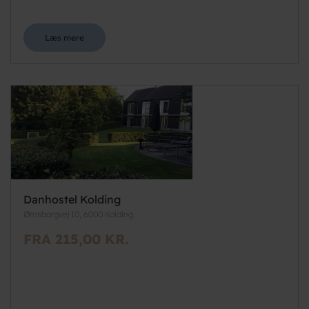
Læs mere
Danhostel Kolding
Ørnsborgvej 10, 6000 Kolding
FRA 215,00 KR.