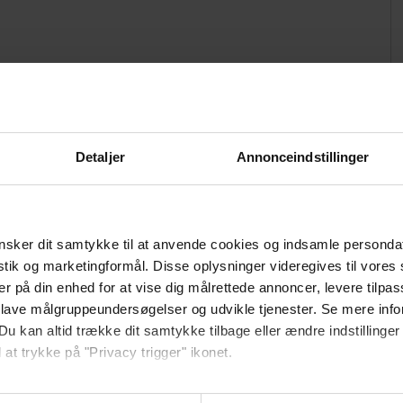
Afmærkede løberuter
Cykling
Detaljer
Annonceindstillinger
Golf
sker dit samtykke til at anvende cookies og indsamle personda
istik og marketingformål. Disse oplysninger videregives til vore
er på din enhed for at vise dig målrettede annoncer, levere tilpas
 lave målgruppeundersøgelser og udvikle tjenester. Se mere inf
Du kan altid trække dit samtykke tilbage eller ændre indstillinger
Bålplads
 at trykke på "Privacy trigger" ikonet.
så gerne:
Bordtennis