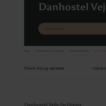
Danhostel Vej
Hjem
Check Ind Og Værelser
Danhostel Vejle
Danhostel 
Danhostel Vejle
Brug for hjælp? Ring
+45 7582 5188
Check ind og værelser
Lejrsko
Danhostel Vejle faciliteter