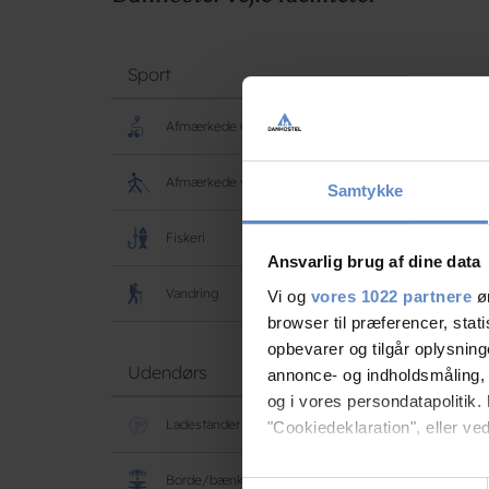
Sport
Afmærkede Cyklerruter
Afmærkede vandreruter
Samtykke
Fiskeri
Ansvarlig brug af dine data
Vandring
Vi og
vores 1022 partnere
øn
browser til præferencer, stat
opbevarer og tilgår oplysning
Udendørs
annonce- og indholdsmåling,
og i vores persondatapolitik. 
Ladestander | Clever
"Cookiedeklaration", eller ved
Hvis du tillader det, vil vi og
Borde/bænke/havemøbler