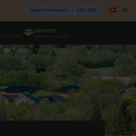
SØG
Opret Fordelskort
LOG IND
Søg
GRUPPER
g mødepakker
Overnatning til grupper