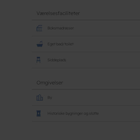
Værelsesfaciliteter
Boksmadrasser
Eget bad/toilet
Siddeplads
Omgivelser
By
Historiske bygninger og slotte