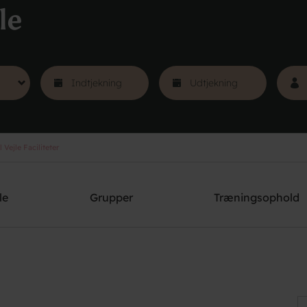
le
Vejle Faciliteter
le
Grupper
Træningsophold