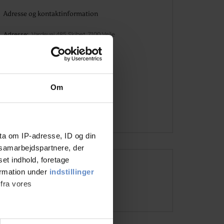
Adresse og kontaktinformation
Adresse
Vardevej 485 Skibet, 7100 Vejle
Telefon
+45 7582 5188
Vært(er)
Charlotte Andersen
Email
vejle@danhostel.dk
Om
Besøg hjemmesiden
ta om IP-adresse, ID og din
s samarbejdspartnere, der
set indhold, foretage
Åbningstider
ormation under
indstillinger
 fra vores
01/01 - 20/12 (Efter aftale )