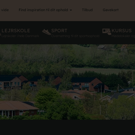
 vide
Find inspiration til dit ophold
Tilbud
Gavekort
LEJRSKOLE
SPORT
KURSUS
Lejrskoler i hele Danmark
Overnatning til dit sportsophold
Mødelokaler o