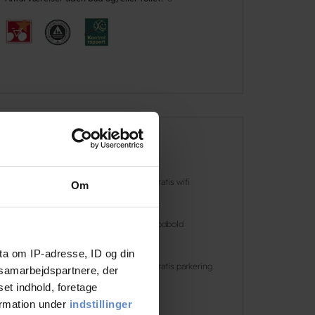
Faciliteter
Hunde er
Gratis wifi
Om
velkomne
Ladestander |
Fodbold
EON
ta om IP-adresse, ID og din
Golf
Gratis parkering
s samarbejdspartnere, der
set indhold, foretage
ormation under
indstillinger
Læs mere