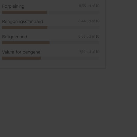
Forplejning
8,33 ud af 10
Rengøringsstandard
8,44 ud af 10
Beliggenhed
8,88 ud af 10
Valuta for pengene
7,19 ud af 10