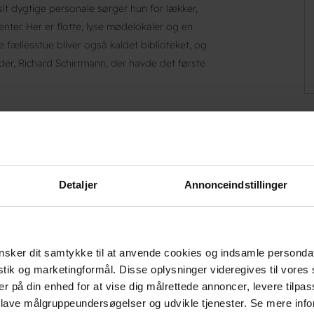
t dygtige personale sørger hun for lækker,
ter. Her er flotte, lyse mødelokaler og en
 fællesstue bliver også kaldet biblioteket, og
r, Richard Schirrmann, der havde det første
id som f.eks. Jomfruburet og Riddersalen. Både
 bordtennis, pool, udendørs skak og en flot
stekøkken, tv- og billardrum, ligesom du i
Detaljer
Annonceindstillinger
ager og brætspil.
sker dit samtykke til at anvende cookies og indsamle personda
istik og marketingformål. Disse oplysninger videregives til vore
er på din enhed for at vise dig målrettede annoncer, levere tilpas
 lave målgruppeundersøgelser og udvikle tjenester. Se mere inf