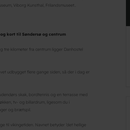
seum, Viborg Kunsthal, Frilandsmuseet..
og kort til Søndersø og centrum
 tre kilometer fra centrum ligger Danhostel
vet udbygget flere gange siden, så der i dag er
 udendørs skak, bordtennis og en terrasse med
kken, tv- og billardrum, ligesom du i
ager og brætspil.
e til vikingetiden. Navnet betyder ’det hellige