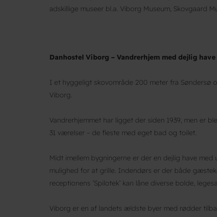
adskillige museer bl.a. Viborg Museum, Skovgaard Mu
Danhostel Viborg – Vandrerhjem med dejlig have 
I et hyggeligt skovområde 200 meter fra Søndersø og
Viborg.
Vandrerhjemmet har ligget der siden 1939, men er ble
31 værelser – de fleste med eget bad og toilet.
Midt imellem bygningerne er der en dejlig have med
mulighed for at grille. Indendørs er der både gæstekø
receptionens ’Spilotek’ kan låne diverse bolde, leges
Viborg er en af landets ældste byer med rødder tilbag