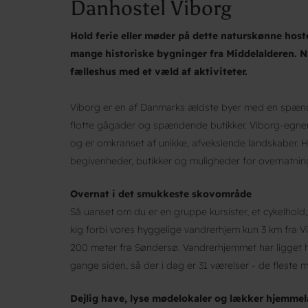
Danhostel Viborg
Hold ferie eller møder på dette naturskønne hos
mange historiske bygninger fra Middelalderen. N
fælleshus med et væld af aktiviteter.
Viborg er en af Danmarks ældste byer med en spænd
flotte gågader og spændende butikker. Viborg-egnen 
og er omkranset af unikke, afvekslende landskaber. He
begivenheder, butikker og muligheder for overnatnin
Overnat i det smukkeste skovområde
Så uanset om du er en gruppe kursister, et cykelhold, e
kig forbi vores hyggelige vandrerhjem kun 3 km fra Vi
200 meter fra Søndersø. Vandrerhjemmet har ligget h
gange siden, så der i dag er 31 værelser - de fleste 
Dejlig have, lyse mødelokaler og lækker hjemme