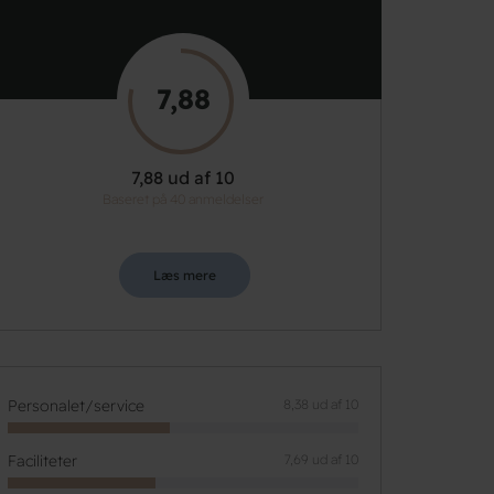
7,88
7,88 ud af 10
Baseret på 40 anmeldelser
Læs mere
Personalet/service
8,38 ud af 10
Faciliteter
7,69 ud af 10