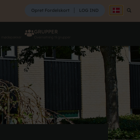
SØG
Opret Fordelskort
LOG IND
Søg
GRUPPER
g mødepakker
Overnatning til grupper