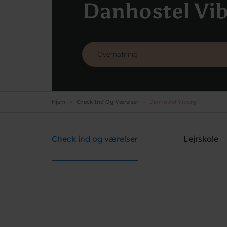
Danhostel Vi
Hjem
Check Ind Og Værelser
Danhostel Viborg
Danhostel Viborg
Brug for hjælp? Ring
+45 8667 1781
Check ind og værelser
Lejrskole