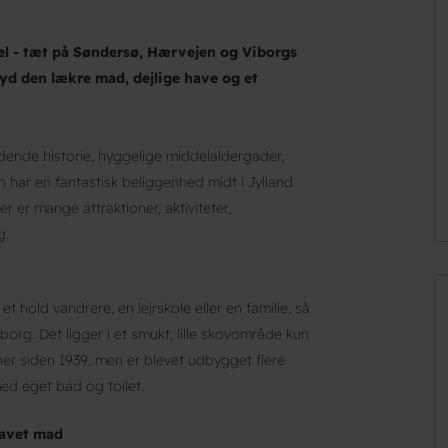
tel - tæt på Søndersø, Hærvejen og Viborgs
yd den lækre mad, dejlige have og et
ende historie, hyggelige middelaldergader,
har en fantastisk beliggenhed midt i Jylland
r er mange attraktioner, aktiviteter,
g.
t hold vandrere, en lejrskole eller en familie, så
borg. Det ligger i et smukt, lille skovområde kun
er siden 1939, men er blevet udbygget flere
med eget bad og toilet.
lavet mad