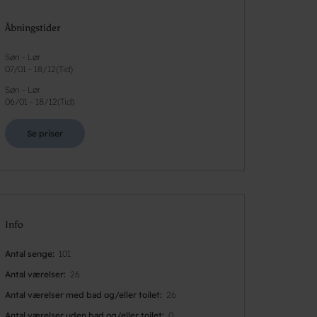
Åbningstider
Søn - Lør
07/01
-
18/12
(
Tid
)
Søn - Lør
06/01
-
18/12
(
Tid
)
Se priser
Info
Antal senge
101
Antal værelser
26
Antal værelser med bad og/eller toilet
26
Antal værelser uden bad og/eller toilet
0