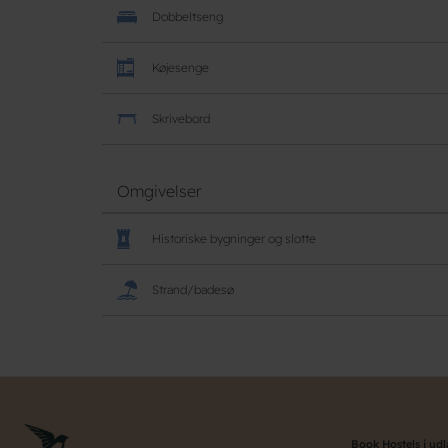
Dobbeltseng
Køjesenge
Skrivebord
Omgivelser
Historiske bygninger og slotte
Strand/badesø
Book Hostels i ud