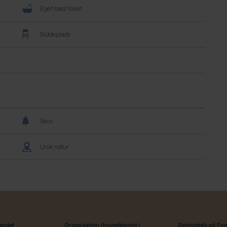
Eget bad/toilet
Siddeplads
Skov
Unik natur
landet
Organisation (hovedkontor)
Danhostels på Fy