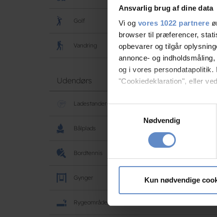
Ansvarlig brug af dine data
Golf
Vi og
vores 1022 partnere
øn
browser til præferencer, stat
Vandring
opbevarer og tilgår oplysning
annonce- og indholdsmåling,
og i vores persondatapolitik. 
Udendørs
"Cookiedeklaration", eller ved
Ladestander | Andet
Hvis du tillader det, vil vi og
Samtykkevalg
Indsamle præcise oply
Nødvendig
Bålplads
Identificere din enhed
Dine valg anvendes på hele w
Bordtennis
Vi bruger cookies til at tilpas
Gynger
vores trafik. Vi deler også 
Kun nødvendige cook
annonceringspartnere og anal
dem, eller som de har indsaml
Rygeområde