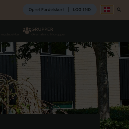
SØG
Opret Fordelskort
LOG IND
Søg
GRUPPER
g mødepakker
Overnatning til grupper