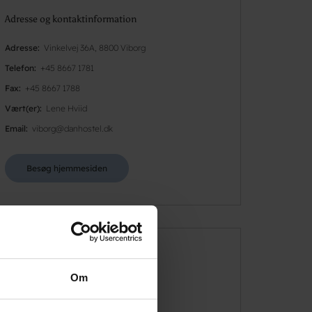
Adresse og kontaktinformation
Adresse
Vinkelvej 36A, 8800 Viborg
Telefon
+45 8667 1781
Fax
+45 8667 1788
Vært(er)
Lene Hviid
Email
viborg@danhostel.dk
Besøg hjemmesiden
Åbningstider
Om
07/01 - 18/12 (Tid)
06/01 - 18/12 (Tid)