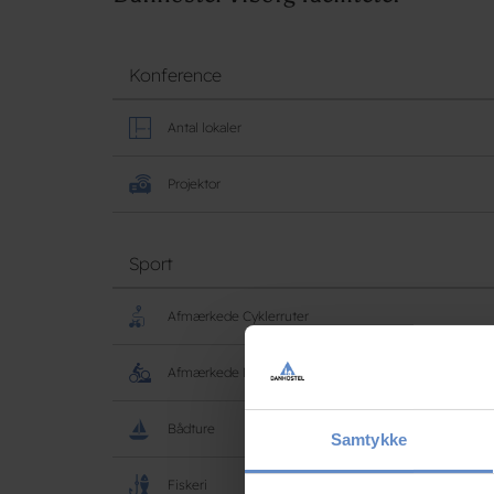
Konference
Antal lokaler
Projektor
Sport
Afmærkede Cyklerruter
Afmærkede Mountainbikeruter
Bådture
Samtykke
Fiskeri