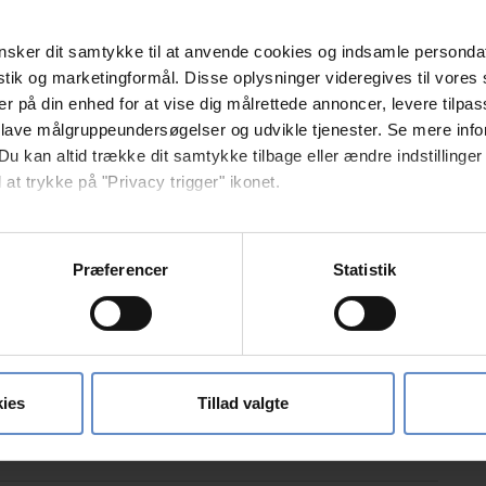
Klatring
sker dit samtykke til at anvende cookies og indsamle personda
istik og marketingformål. Disse oplysninger videregives til vore
er på din enhed for at vise dig målrettede annoncer, levere tilpas
 lave målgruppeundersøgelser og udvikle tjenester. Se mere inf
Du kan altid trække dit samtykke tilbage eller ændre indstillinger
 at trykke på "Privacy trigger" ikonet.
Ladestander | EON
så gerne:
sninger om din placering, der kan være nøjagtig inden for få me
Præferencer
Statistik
Borde/bænke/havemøbler
 baseret på en scanning af dens unikke karakteristika (fingerprin
ebsitet.
Gårdhave
se vores indhold og annoncer, til at vise dig funktioner til sociale
Legeplads
oplysninger om din brug af vores hjemmeside med vores partnere i
ies
Tillad valgte
ysepartnere. Vores partnere kan kombinere disse data med andr
et fra din brug af deres tjenester.