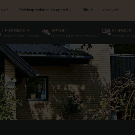
 vide
Find inspiration til dit ophold
Tilbud
Gavekort
LEJRSKOLE
SPORT
KURSUS
Lejrskoler i hele Danmark
Overnatning til dit sportsophold
Mødelokaler o