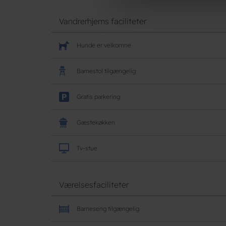
Vandrerhjems faciliteter
Hunde er velkomne
Barnestol tilgængelig
Gratis parkering
Gæstekøkken
Tv-stue
Værelsesfaciliteter
Barneseng tilgængelig