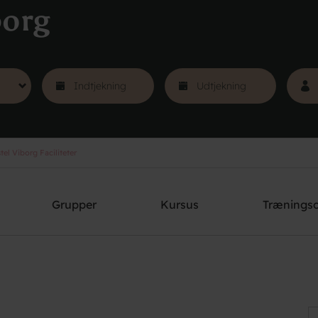
borg
el Viborg Faciliteter
Grupper
Kursus
Trænings