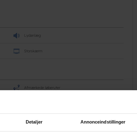
Lydanlæg
Storskærm
Afmærkede løberuter
Afmærkede vandreruter
Cykling
Detaljer
Annonceindstillinger
Fodbold