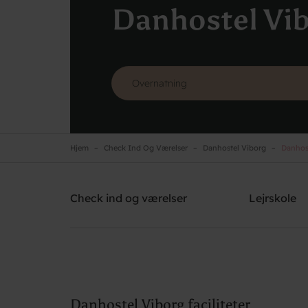
Danhostel Vi
Hjem
Check Ind Og Værelser
Danhostel Viborg
Danhost
Danhostel Viborg
Brug for hjælp? Ring
+45 8667 1781
Check ind og værelser
Lejrskole
Danhostel Viborg faciliteter