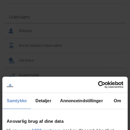
Udendørs
Bålplads
Borde/bænke/havemøbler
Gårdhave
Rygeområde
Vandrerhjems faciliteter
Samtykke
Detaljer
Annonceindstillinger
Om
Hunde er velkomne
Ansvarlig brug af dine data
Gratis wifi