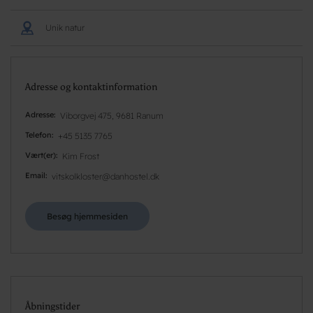
Unik natur
Adresse og kontaktinformation
Adresse
Viborgvej 475, 9681 Ranum
Telefon
+45 5135 7765
Vært(er)
Kim Frost
Email
vitskolkloster@danhostel.dk
Besøg hjemmesiden
Åbningstider