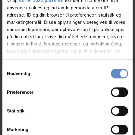
Vi og
vores 1022 partnere
ønsker dit samtykke til at
anvende cookies og indsamle persondata om IP-
Åbent hele året
adresse, ID og din browser til præferencer, statistik og
marketingformål. Disse oplysninger videregives til vores
Børnevenligt/familievenligt
samarbejdspartnere, der opbevarer og tilgår oplysninger
på din enhed for at vise dig målrettede annoncer, levere
Gratis parkering
tilpasset indhold, foretage annonce- og indholdsmåling,
lave målgruppeundersøgelser og udvikle tjenester. Se
Gæstekøkken
mere information under
indstillinger
og i vores
persondatapolitik. Du kan altid trække dit samtykke
Samtykkevalg
Pejsestue
tilbage eller ændre indstillinger fra vores
Nødvendig
"Cookiedeklaration", eller ved at trykke på "Privacy
Tv-stue
trigger" ikonet.
Præferencer
Hvis du tillader det, vil vi også gerne:
Værelsesfaciliteter
Indsamle præcise oplysninger om din placering,
Statistik
der kan være nøjagtig inden for få meter
Boksmadrasser
Identificere din enhed baseret på en scanning af
Marketing
dens unikke karakteristika (fingerprinting)