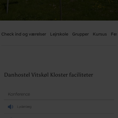
Danhostel Vitskøl Kloster
Check ind og værelser
Lejrskole
Grupper
Kursus
Fes
Brug for hjælp? Ring
+45 5135 7765
Søg
Danhostel Vitskøl Kloster faciliteter
Konference
Lydanlæg