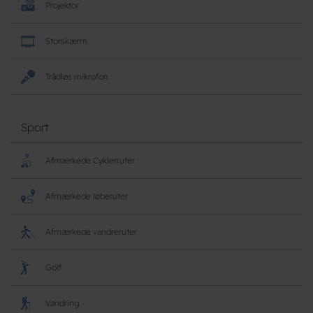
Projektor
Storskærm
Trådløs mikrofon
Sport
Afmærkede Cyklerruter
Afmærkede løberuter
Afmærkede vandreruter
Golf
Vandring