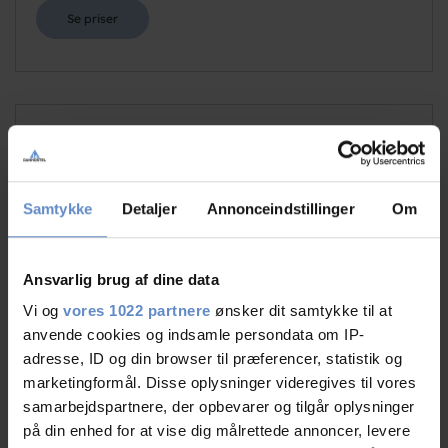
Se priser
Info
Antal senge
54
Samtykke
Detaljer
Annonceindstillinger
Om
Antal værelser
18
Antal værelser med bad og/eller toilet
18
Ansvarlig brug af dine data
Vi og
vores 1022 partnere
ønsker dit samtykke til at
anvende cookies og indsamle persondata om IP-
adresse, ID og din browser til præferencer, statistik og
marketingformål. Disse oplysninger videregives til vores
samarbejdspartnere, der opbevarer og tilgår oplysninger
Faciliteter
på din enhed for at vise dig målrettede annoncer, levere