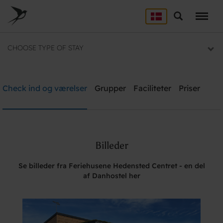
Skip
to
Søg
LEJRSKOLE
main
content
Lejrskoler i hele Danmark
CHOOSE TYPE OF STAY
SPORT
Overnatning til dit sportsophold
Feriehusene Hedensted Centret - en
Check ind og værelser
Grupper
Faciliteter
Priser
del af Danhostel
KURSUS
Brug for hjælp? Ring
Mødelokaler og mødepakker
75891899
GRUPPER
Billeder
Overnatning til grupper
Søg
Se billeder fra Feriehusene Hedensted Centret - en del
af Danhostel her