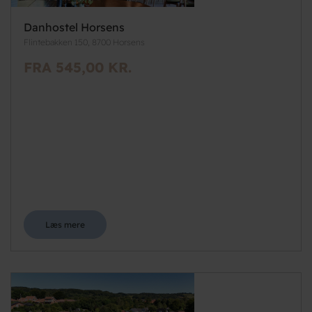
Danhostel Horsens
Flintebakken 150, 8700 Horsens
FRA 545,00 KR.
Læs mere