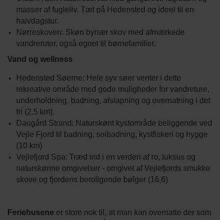
masser af fugleliv. Tæt på Hedensted og ideel til en
halvdagstur.
Nørreskoven: Skøn bynær skov med afmærkede
vandreruter, også egnet til børnefamilier.
Vand og wellness
Hedensted Søerne: Hele syv søer venter i dette
rekreative område med gode muligheder for vandreture,
underholdning, badning, afslapning og overnatning i det
fri (2,5 km).
Daugård Strand: Naturskønt kystområde beliggende ved
Vejle Fjord til badning, solbadning, kystfiskeri og hygge
(10 km)
Vejlefjord Spa: Træd ind i en verden af ro, luksus og
naturskønne omgivelser - omgivet af Vejlefjords smukke
skove og fjordens beroligende bølger (16,6)
Feriehusene
er store nok til, at man kan overnatte der som