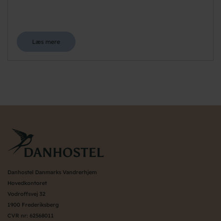
Læs mere
Danhostel Danmarks Vandrerhjem
Hovedkontoret
Vodroffsvej 32
1900 Frederiksberg
CVR nr: 62568011