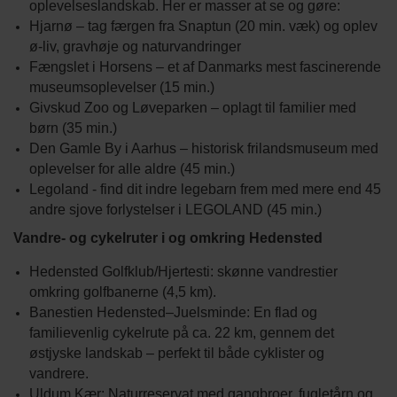
oplevelseslandskab. Her er masser at se og gøre:
Hjarnø – tag færgen fra Snaptun (20 min. væk) og oplev
ø-liv, gravhøje og naturvandringer
Fængslet i Horsens – et af Danmarks mest fascinerende
museumsoplevelser (15 min.)
Givskud Zoo og Løveparken – oplagt til familier med
børn (35 min.)
Den Gamle By i Aarhus – historisk frilandsmuseum med
oplevelser for alle aldre (45 min.)
Legoland - find dit indre legebarn frem med mere end 45
andre sjove forlystelser i LEGOLAND (45 min.)
Vandre- og cykelruter i og omkring Hedensted
Hedensted Golfklub/Hjertesti: skønne vandrestier
omkring golfbanerne (4,5 km).
Banestien Hedensted–Juelsminde: En flad og
familievenlig cykelrute på ca. 22 km, gennem det
østjyske landskab – perfekt til både cyklister og
vandrere.
Uldum Kær: Naturreservat med gangbroer, fugletårn og