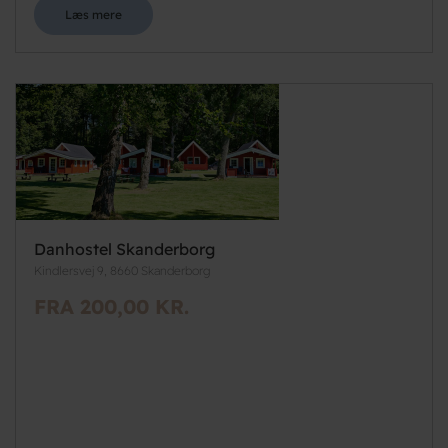
Læs mere
Danhostel Skanderborg
Kindlersvej 9, 8660 Skanderborg
FRA 200,00 KR.