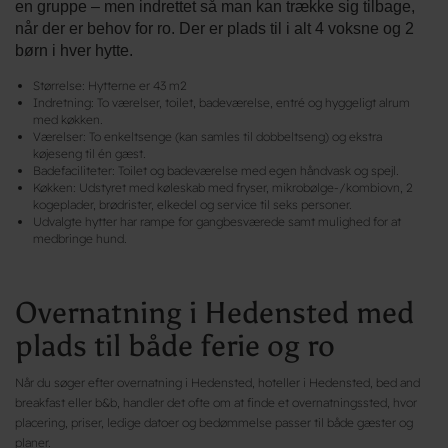
en gruppe – men indrettet så man kan trække sig tilbage,
når der er behov for ro. Der er plads til i alt 4 voksne og 2
børn i hver hytte.
Størrelse: Hytterne er 43 m2
Indretning: To værelser, toilet, badeværelse, entré og hyggeligt alrum
med køkken.
Værelser: To enkeltsenge (kan samles til dobbeltseng) og ekstra
køjeseng til én gæst.
Badefaciliteter: Toilet og badeværelse med egen håndvask og spejl.
Køkken: Udstyret med køleskab med fryser, mikrobølge-/kombiovn, 2
kogeplader, brødrister, elkedel og service til seks personer.
Udvalgte hytter har rampe for gangbesværede samt mulighed for at
medbringe hund.
Overnatning i Hedensted med
plads til både ferie og ro
Når du søger efter overnatning i Hedensted, hoteller i Hedensted, bed and
breakfast eller b&b, handler det ofte om at finde et overnatningssted, hvor
placering, priser, ledige datoer og bedømmelse passer til både gæster og
planer.