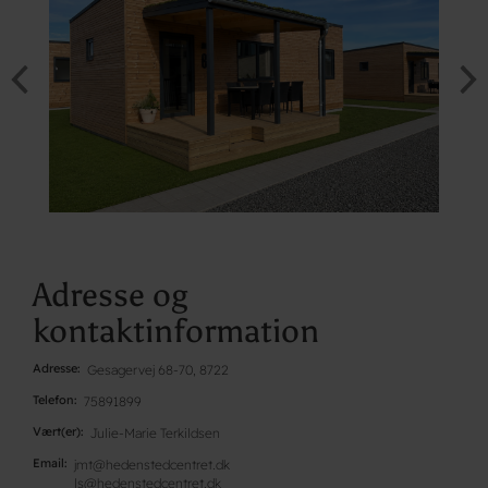
Adresse og
kontaktinformation
Adresse
Gesagervej 68-70, 8722
Telefon
75891899
Vært(er)
Julie-Marie Terkildsen
Email
jmt@hedenstedcentret.dk
ls@hedenstedcentret.dk