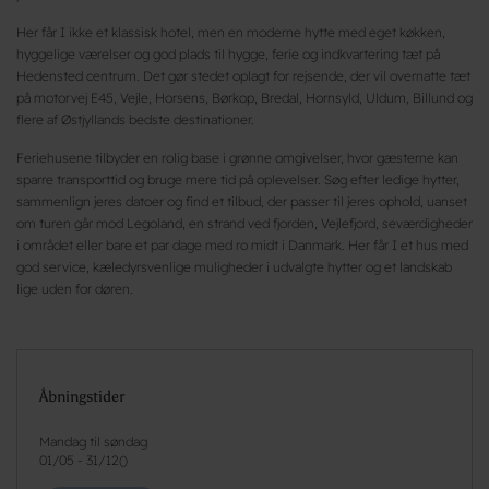
Her får I ikke et klassisk hotel, men en moderne hytte med eget køkken,
hyggelige værelser og god plads til hygge, ferie og indkvartering tæt på
Hedensted centrum. Det gør stedet oplagt for rejsende, der vil overnatte tæt
på motorvej E45, Vejle, Horsens, Børkop, Bredal, Hornsyld, Uldum, Billund og
flere af Østjyllands bedste destinationer.
Feriehusene tilbyder en rolig base i grønne omgivelser, hvor gæsterne kan
sparre transporttid og bruge mere tid på oplevelser. Søg efter ledige hytter,
sammenlign jeres datoer og find et tilbud, der passer til jeres ophold, uanset
om turen går mod Legoland, en strand ved fjorden, Vejlefjord, seværdigheder
i området eller bare et par dage med ro midt i Danmark. Her får I et hus med
god service, kæledyrsvenlige muligheder i udvalgte hytter og et landskab
lige uden for døren.
Åbningstider
Mandag til søndag
01/05
-
31/12
(
)