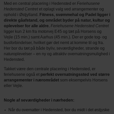
Med en central placering i Hedensted er
Feriehusene
Hedensted Centret
et oplagt valg ved arrangementer og
ophold i Østjylland.
Fitness, svømmehal og Padel ligger i
direkte gåafstand, og området byder på natur, kultur og
oplevelser for alle aldre.
Feriehusene Hedensted Centret
ligger kun 2 km fra motorvej E45 og tæt på Horsens og
Vejle (15 min.) samt Aarhus (45 min.). Der er gode tog- og
busforbindelser, hvilket gør det nemt at komme til og fra.
Her bor du tæt på både byliv, seværdigheder, strande og
naturoplevelser – en ny og attraktiv overnatningsmulighed i
Hedensted.
Takket være den centrale placering i Hedensted, er
feriehusene også et
perfekt overnatningssted ved større
arrangementer i nærområdet
som eksempelvis Horsens
eller Vejle.
Nogle af seværdigheder i nærheden:
Når du overnatter i Hedensted, bor du midt i det østjyske