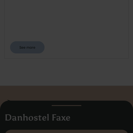
See more
Danhostel Faxe
Danhostel Hovedkontor Danmark
Vodroffsvej 32