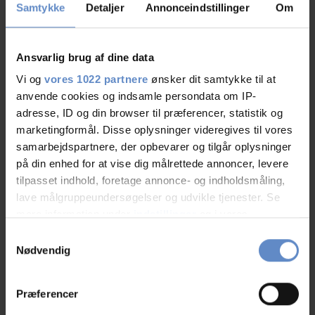
Samtykke
Detaljer
Annonceindstillinger
Om
Catering
8,50 out of 10
Ansvarlig brug af dine data
Cleanliness
8,33 out of 10
Vi og
vores 1022 partnere
ønsker dit samtykke til at
anvende cookies og indsamle persondata om IP-
Location
10,00 out of 10
adresse, ID og din browser til præferencer, statistik og
marketingformål. Disse oplysninger videregives til vores
Value for money
9,58 out of 10
samarbejdspartnere, der opbevarer og tilgår oplysninger
på din enhed for at vise dig målrettede annoncer, levere
tilpasset indhold, foretage annonce- og indholdsmåling,
lave målgruppeundersøgelser og udvikle tjenester. Se
mere information under
indstillinger
og i vores
persondatapolitik. Du kan altid trække dit samtykke
Samtykkevalg
tilbage eller ændre indstillinger fra vores
Nødvendig
"Cookiedeklaration", eller ved at trykke på "Privacy
Se på kort
trigger" ikonet.
Præferencer
Klik på kortet herunder for at se Danhostel Faxe på