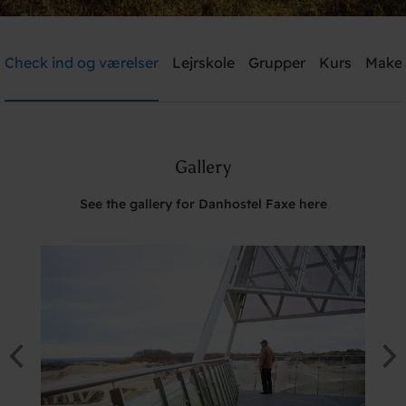
Danhostel Faxe
Check ind og værelser
Lejrskole
Grupper
Kurs
Make
Need help? Ring:
+45 5671 4181
Gallery
Søg
See the gallery for Danhostel Faxe here