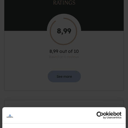
RATINGS
8,99
8,99 out of 10
Based on 6 reviews
See more
Staff/service
9,17 out of 10
Facilities
8,33 out of 10