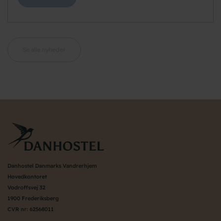
Se alle nyheder
Danhostel Danmarks Vandrerhjem
Hovedkontoret
Vodroffsvej 32
1900 Frederiksberg
CVR nr: 62568011