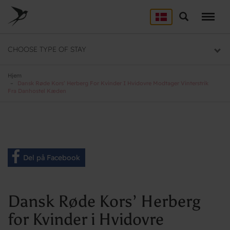
Skip
to
Søg
LEJRSKOLE
main
content
Lejrskoler i hele Danmark
CHOOSE TYPE OF STAY
SPORT
Overnatning til dit sportsophold
Hjem
Dansk Røde Kors’ Herberg For Kvinder I Hvidovre Modtager Vinterstrik
Fra Danhostel Kæden
KURSUS
Mødelokaler og mødepakker
GRUPPER
Overnatning til grupper
Del på Facebook
Dansk Røde Kors’ Herberg
for Kvinder i Hvidovre