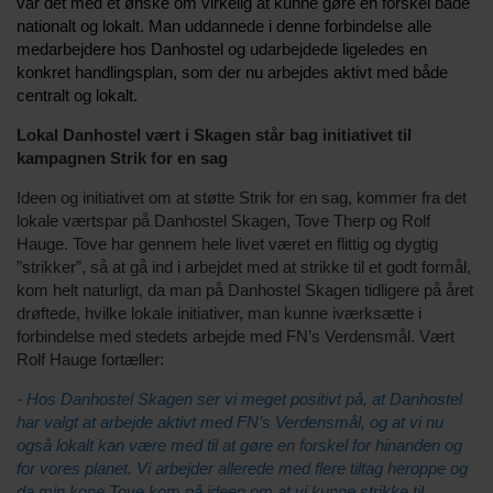
var det med et ønske om virkelig at kunne gøre en forskel både
nationalt og lokalt. Man uddannede i denne forbindelse alle
medarbejdere hos Danhostel og udarbejdede ligeledes en
konkret handlingsplan, som der nu arbejdes aktivt med både
centralt og lokalt.
Lokal Danhostel vært i Skagen står bag initiativet til
kampagnen Strik for en sag
Ideen og initiativet om at støtte Strik for en sag, kommer fra det
lokale værtspar på Danhostel Skagen, Tove Therp og Rolf
Hauge. Tove har gennem hele livet været en flittig og dygtig
”strikker”, så at gå ind i arbejdet med at strikke til et godt formål,
kom helt naturligt, da man på Danhostel Skagen tidligere på året
drøftede, hvilke lokale initiativer, man kunne iværksætte i
forbindelse med stedets arbejde med FN’s Verdensmål. Vært
Rolf Hauge fortæller:
- Hos Danhostel Skagen ser vi meget positivt på, at Danhostel
har valgt at arbejde aktivt med FN’s Verdensmål, og at vi nu
også lokalt kan være med til at gøre en forskel for hinanden og
for vores planet. Vi arbejder allerede med flere tiltag heroppe og
da min kone Tove kom på ideen om at vi kunne strikke til