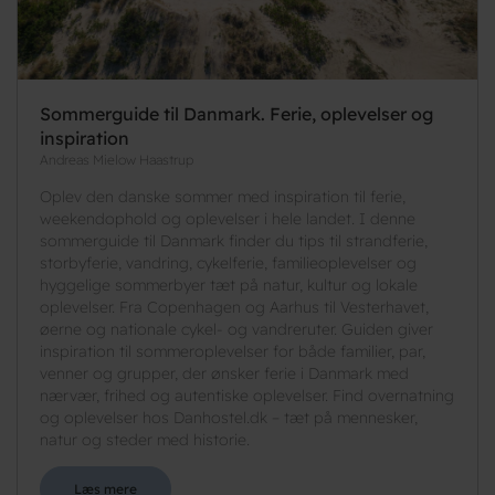
Sommerguide til Danmark. Ferie, oplevelser og
inspiration
Andreas Mielow Haastrup
Oplev den danske sommer med inspiration til ferie,
weekendophold og oplevelser i hele landet. I denne
sommerguide til Danmark finder du tips til strandferie,
storbyferie, vandring, cykelferie, familieoplevelser og
hyggelige sommerbyer tæt på natur, kultur og lokale
oplevelser. Fra Copenhagen og Aarhus til Vesterhavet,
øerne og nationale cykel- og vandreruter. Guiden giver
inspiration til sommeroplevelser for både familier, par,
venner og grupper, der ønsker ferie i Danmark med
nærvær, frihed og autentiske oplevelser. Find overnatning
og oplevelser hos Danhostel.dk – tæt på mennesker,
natur og steder med historie.
Læs mere