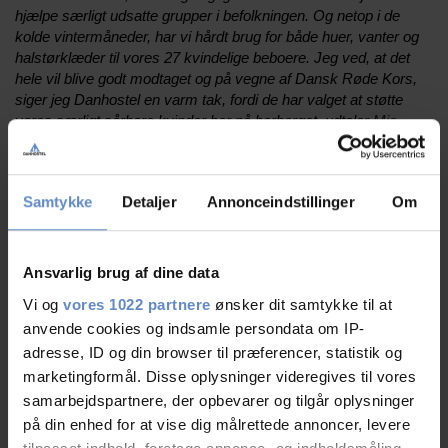
hjælpe særligt udsatte grupper i befolkningen. Og netop i de
kolde vintermåneder, har vi hårdt brug for både huer, vanter og
halstørklæder til vores 27 kvindelige beboere. Jeg ved, at det
hele vil blive godt modtaget og på vegne af Dansk Røde Kors,
siger jeg Danhostel en varm tak, fordi de har valget at støtte
vores særligt sårbare kvinder her på herberget, udtaler
Mia
Omø Lundsgaard Larsen.
For yderligere information og spørgsmål, kontakt venligst:
Samtykke
Detaljer
Annonceindstillinger
Om
Anette Brylov Hansen, Online og Marketingchef, Danhostel:
Telefon: 5138 6803 / Mail:
brylov@danhostel.dk
Ansvarlig brug af dine data
Rolf Hauge, vært Danhostel Skagen
Vi og
vores 1022 partnere
ønsker dit samtykke til at
Telefon: 4018 0122 / Mail:
kontor@danhostelskagen.dk
anvende cookies og indsamle persondata om IP-
adresse, ID og din browser til præferencer, statistik og
marketingformål. Disse oplysninger videregives til vores
Mia Omø Lundsgaard Larsen, forstander
Dansk Røde Kors’
samarbejdspartnere, der opbevarer og tilgår oplysninger
Herberg for Kvinder i Hvidovre
på din enhed for at vise dig målrettede annoncer, levere