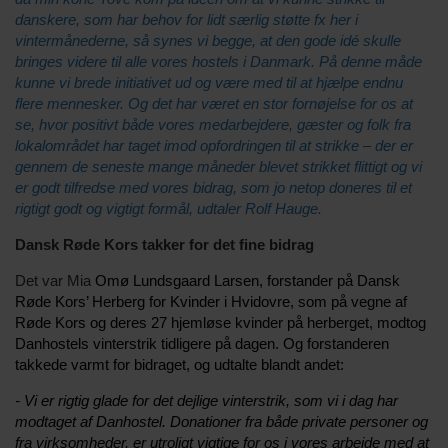
danskere, som har behov for lidt særlig støtte fx her i
vintermånederne, så synes vi begge, at den gode idé skulle
bringes videre til alle vores hostels i Danmark. På denne måde
kunne vi brede initiativet ud og være med til at hjælpe endnu
flere mennesker. Og det har været en stor fornøjelse for os at
se, hvor positivt både vores medarbejdere, gæster og folk fra
lokalområdet har taget imod opfordringen til at strikke – der er
gennem de seneste mange måneder blevet strikket flittigt og vi
er godt tilfredse med vores bidrag, som jo netop doneres til et
rigtigt godt og vigtigt formål, udtaler Rolf Hauge.
Dansk Røde Kors takker for det fine bidrag
Det var Mia
Omø Lundsgaard Larsen, forstander på Dansk
Røde Kors’ Herberg for Kvinder i Hvidovre, som på vegne af
Røde Kors og deres 27 hjemløse kvinder på herberget, modtog
Danhostels vinterstrik tidligere på dagen. Og forstanderen
takkede varmt for bidraget, og udtalte blandt andet:
- Vi er rigtig glade for det dejlige vinterstrik, som vi i dag har
modtaget af Danhostel. Donationer fra både private personer og
fra virksomheder, er utroligt vigtige for os i vores arbejde med at