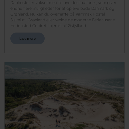
Danhostel er vokset med to nye destinationer, som giver
endnu flere muligheder for at opleve både Danmark og
Grønland. Nu kan du overnatte på Kammak Hostel
Sisimiut i Grønland eller vælge de moderne Feriehusene
Hedensted Centret i hjertet af Østjylland.
Læs mere