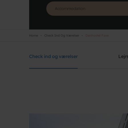
Home
Check Ind Og Værelser
Danhostel Faxe
Danhostel Faxe
Need help? Ring:
+45 5671 4181
Check ind og værelser
Lejr