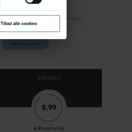
Address
Østervej 4, 4640 Faxe
Telephone
+45 5671 4181
 medier og til at analysere
Host(ess)
Morten Romme / Charlotte Henriksen
nden for sociale medier,
Tillad alle cookies
Email
faxe@danhostel.dk
e oplysninger, du har givet
Visit the website
RATINGS
8,99
8,99 out of 10