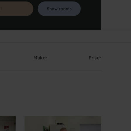
Show rooms
Søg
Maker
Priser