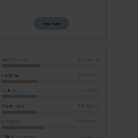
Based on 6 reviews
See more
Staff/service
9,17 out of 10
Facilities
8,33 out of 10
Catering
8,50 out of 10
Cleanliness
8,33 out of 10
Location
10,00 out of 10
Value for money
9,58 out of 10