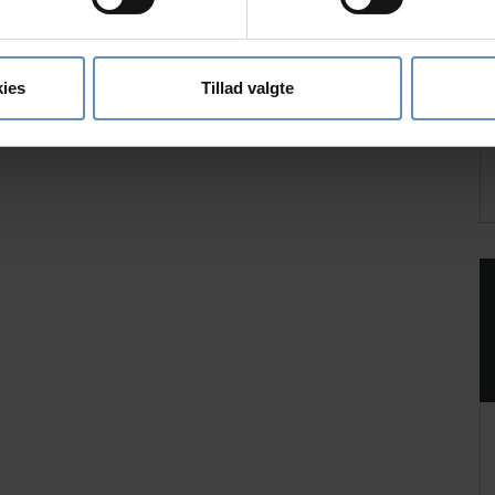
ebsitet.
se vores indhold og annoncer, til at vise dig funktioner til sociale
oplysninger om din brug af vores hjemmeside med vores partnere i
ies
Tillad valgte
ysepartnere. Vores partnere kan kombinere disse data med andr
et fra din brug af deres tjenester.