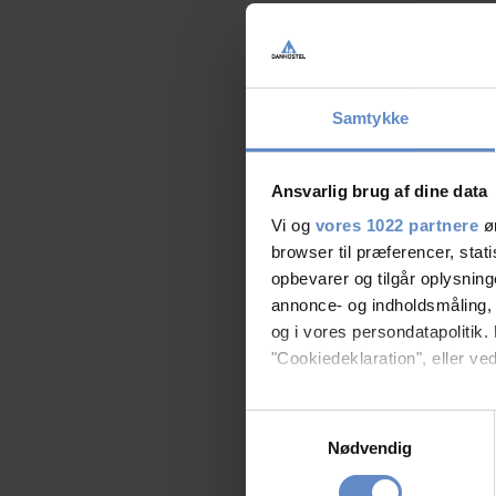
Samtykke
Ansvarlig brug af dine data
Vi og
vores 1022 partnere
øn
browser til præferencer, stat
opbevarer og tilgår oplysning
annonce- og indholdsmåling,
og i vores persondatapolitik. 
"Cookiedeklaration", eller ved
Hvis du tillader det, vil vi og
Samtykkevalg
Indsamle præcise oply
Nødvendig
Identificere din enhed