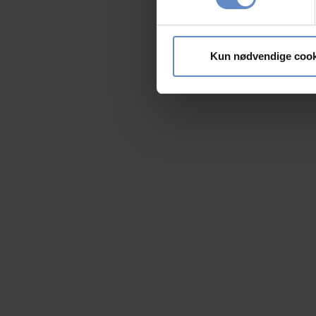
Dine valg anvendes på hele w
Vi bruger cookies til at tilpas
vores trafik. Vi deler også 
Kun nødvendige cook
annonceringspartnere og anal
dem, eller som de har indsaml