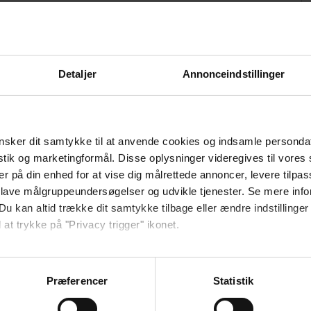
Detaljer
Annonceindstillinger
sker dit samtykke til at anvende cookies og indsamle personda
istik og marketingformål. Disse oplysninger videregives til vore
er på din enhed for at vise dig målrettede annoncer, levere tilpas
 lave målgruppeundersøgelser og udvikle tjenester. Se mere inf
Du kan altid trække dit samtykke tilbage eller ændre indstillinger
 at trykke på "Privacy trigger" ikonet.
så gerne:
sninger om din placering, der kan være nøjagtig inden for få me
Præferencer
Statistik
 baseret på en scanning af dens unikke karakteristika (fingerprin