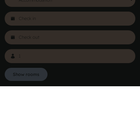
See more
Show rooms
Danhostel Hovedkontor Danmark
Vodroffsvej 32
1900 Frederiksberg
CVR nr: 62568011
Om Danhostel