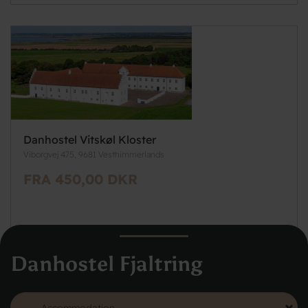
Danhostel Vitskøl Kloster
Viborgvej 475, 9681 Vesthimmerlands
FRA 450,00 DKR
Danhostel Fjaltring