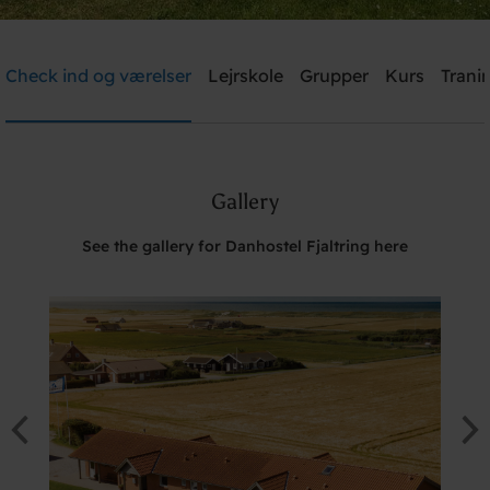
Danhostel Fjaltring
Check ind og værelser
Lejrskole
Grupper
Kurs
Trani
Need help? Ring:
+45 9788 7700
Gallery
Søg
See the gallery for Danhostel Fjaltring here