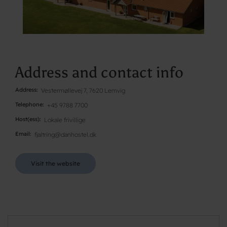
Address and contact info
Address
Vestermøllevej 7, 7620 Lemvig
Telephone
+45 9788 7700
Host(ess)
Lokale frivillige
Email
fjaltring@danhostel.dk
Visit the website