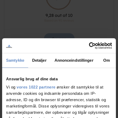
9,28 out of 10
Based on 95 reviews
See more
Samtykke
Detaljer
Annonceindstillinger
Om
Staff/service
9,32 out of 10
Ansvarlig brug af dine data
Facilities
9,03 out of 10
Vi og
vores 1022 partnere
ønsker dit samtykke til at
anvende cookies og indsamle persondata om IP-
Catering
8,60 out of 10
adresse, ID og din browser til præferencer, statistik og
marketingformål. Disse oplysninger videregives til vores
Cleanliness
9,13 out of 10
samarbejdspartnere, der opbevarer og tilgår oplysninger