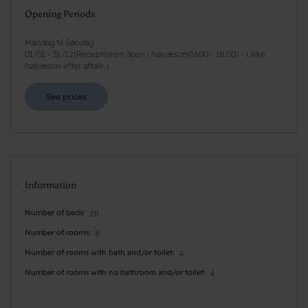
Opening Periods
Mandag til Søndag
01/01
-
31/12
(
Receptionen åben i højsæson(1600 - 18.00) - i ikke
højsæson efter aftale.
)
See prices
Information
Number of beds
28
Number of rooms
8
Number of rooms with bath and/or toilet
4
Number of rooms with no bathroom and/or toilet
4