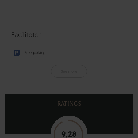
Faciliteter
Free parking
See more
RATINGS
9,28