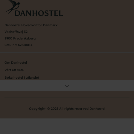
Danhostel Hovedkontor Danmark
Vodroffsvej 32
1900 Frederiksberg
CVR nr: 62568011
Om Danhostel
Värt att veta
Boka hostel i utlandet
Organisation (huvudkontor)
Danhostels i Köpenhamn
Danhostels på Själland
Danhostels på Bornholm
Copyright © 2026 All rights reserved Danhostel
Danhostels på Fyn
Danhostels i Jylland
Skolresor