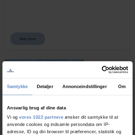
See more
Samtykke
Detaljer
Annonceindstillinger
Om
Ansvarlig brug af dine data
Danhostel Ishoj Strand
Ishøj Strandvej 13, 2635 Ishøj
Vi og
vores 1022 partnere
ønsker dit samtykke til at
anvende cookies og indsamle persondata om IP-
FRA 607,50 DKR
adresse, ID og din browser til præferencer, statistik og