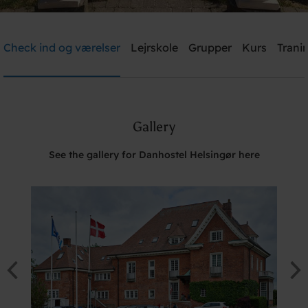
Danhostel Helsingør
Check ind og værelser
Lejrskole
Grupper
Kurs
Trani
Need help? Ring:
+45 4928 4949
Gallery
Søg
See the gallery for Danhostel Helsingør here