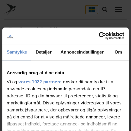
Skip
to
Søg
main
content
Danhostel Rødding
Need help? Ring:
+45 7384 5400
Samtykke
Detaljer
Annonceindstillinger
Om
Søg
Ansvarlig brug af dine data
Vi og
vores 1022 partnere
ønsker dit samtykke til at
anvende cookies og indsamle persondata om IP-
adresse, ID og din browser til præferencer, statistik og
marketingformål. Disse oplysninger videregives til vores
Select room
1
samarbejdspartnere, der opbevarer og tilgår oplysninger
Select favorite rooms
på din enhed for at vise dig målrettede annoncer, levere
tilpasset indhold, foretage annonce- og indholdsmåling,
lave målgruppeundersøgelser og udvikle tjenester. Se