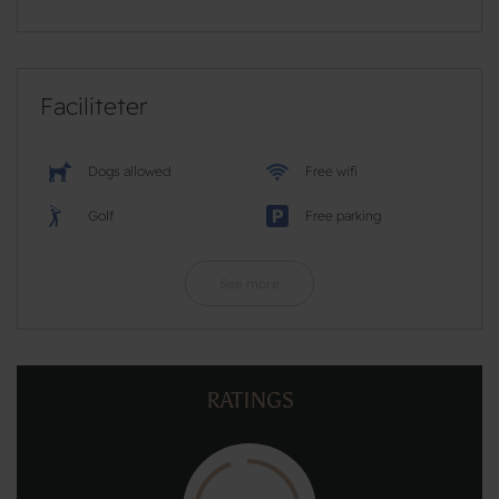
Faciliteter
Dogs allowed
Free wifi
Golf
Free parking
See more
RATINGS