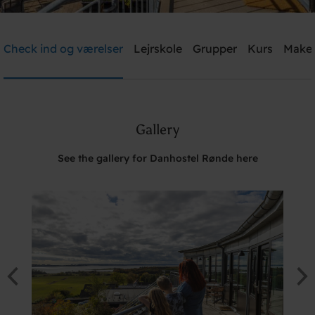
Danhostel Rønde
Check ind og værelser
Lejrskole
Grupper
Kurs
Make
Need help? Ring:
+45 40 40 18 11
Gallery
Søg
See the gallery for Danhostel Rønde here