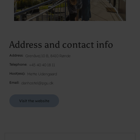
Address and contact info
Address
Grenåvej 10 B, 8410 Rønde
Telephone
+45 40 40 18 11
Host(ess)
Mette Udengaard
Email
danhostel@pgu.dk
Visit the website