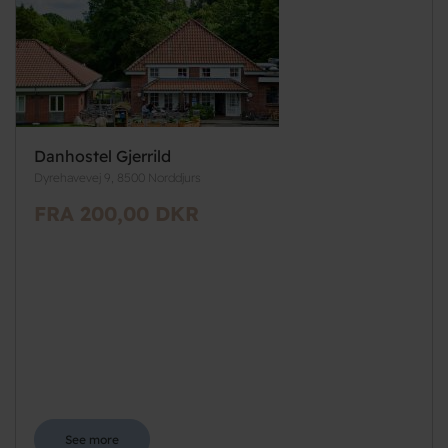
Danhostel Gjerrild
Dyrehavevej 9, 8500 Norddjurs
FRA 200,00 DKR
See more