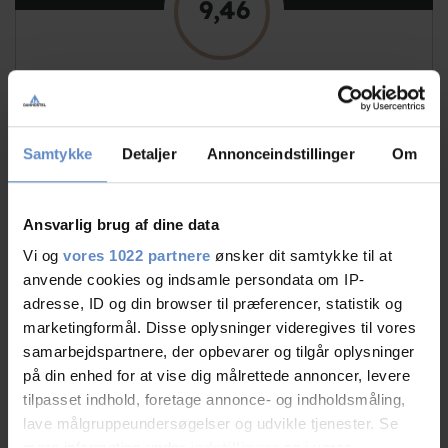
9,46
9,46 out of 10
Based on 96 reviews
Samtykke
Detaljer
Annonceindstillinger
Om
See more
Ansvarlig brug af dine data
Vi og
vores 1022 partnere
ønsker dit samtykke til at
anvende cookies og indsamle persondata om IP-
Staff/service
9,53 out of 10
adresse, ID og din browser til præferencer, statistik og
marketingformål. Disse oplysninger videregives til vores
Facilities
9,32 out of 10
samarbejdspartnere, der opbevarer og tilgår oplysninger
på din enhed for at vise dig målrettede annoncer, levere
Catering
9,47 out of 10
tilpasset indhold, foretage annonce- og indholdsmåling,
lave målgruppeundersøgelser og udvikle tjenester. Se
Cleanliness
9,48 out of 10
mere information under
indstillinger
og i vores