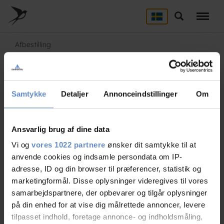
Skip
to
Søg
main
content
Afbestilling
Eventuel afbestilling skal meddeles i god tid og pr. mail eller
ved opringning i receptionens åbningstider.
Samtykke
Detaljer
Annonceindstillinger
Om
– Ophold på op til 2 nætter kan rettidigt afbestilles indtil 3
dage før ankomst.
Ansvarlig brug af dine data
– Ophold på eller over 3 nætter kan rettidigt afbestilles
Vi og
vores 1022 partnere
ønsker dit samtykke til at
indtil 7 dage før ankomst.
anvende cookies og indsamle persondata om IP-
adresse, ID og din browser til præferencer, statistik og
– Herefter er aftalen bindende og der betales for hele det
marketingformål. Disse oplysninger videregives til vores
bestilte ophold inklusive bestilte ekstraydelser.
samarbejdspartnere, der opbevarer og tilgår oplysninger
på din enhed for at vise dig målrettede annoncer, levere
Ved rettidig afbestilling refunderer vi det fulde beløb, minus
tilpasset indhold, foretage annonce- og indholdsmåling,