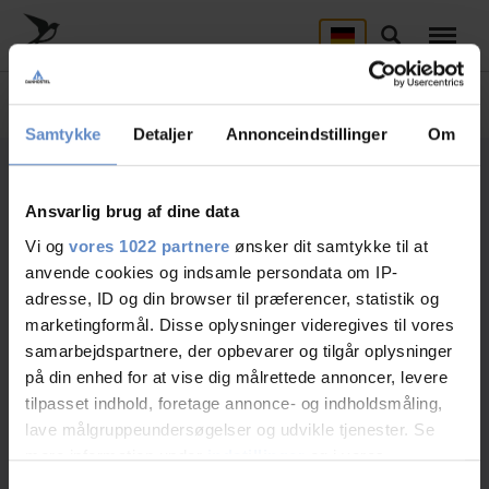
Skip
to
Suche
main
content
UNTERKUNFT
ART DES AUFENTHALTES WÄHLEN
Hier finden Sie alle Danhostels
Samtykke
Detaljer
Annonceindstillinger
Om
GRUPPEN
Gruppen Auswahl
Wählen Reiseverlauf
Ansvarlig brug af dine data
1
Wählen Sie Ihre Lieblings-Zimmer
Vi og
vores 1022 partnere
ønsker dit samtykke til at
anvende cookies og indsamle persondata om IP-
adresse, ID og din browser til præferencer, statistik og
marketingformål. Disse oplysninger videregives til vores
Verfügbare Zimmer für Danhostel
samarbejdspartnere, der opbevarer og tilgår oplysninger
Copenhagen City
på din enhed for at vise dig målrettede annoncer, levere
tilpasset indhold, foretage annonce- og indholdsmåling,
lave målgruppeundersøgelser og udvikle tjenester. Se
mere information under
indstillinger
og i vores
persondatapolitik. Du kan altid trække dit samtykke
Samtykkevalg