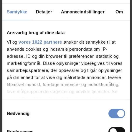
Fernsehzimmer
Samtykke
Detaljer
Annonceindstillinger
Om
Kleiderwäsche
Ansvarlig brug af dine data
Im Freien
Vi og
vores 1022 partnere
ønsker dit samtykke til at
anvende cookies og indsamle persondata om IP-
Tischtennis
adresse, ID og din browser til præferencer, statistik og
marketingformål. Disse oplysninger videregives til vores
samarbejdspartnere, der opbevarer og tilgår oplysninger
Sport
på din enhed for at vise dig målrettede annoncer, levere
tilpasset indhold, foretage annonce- og indholdsmåling,
Markierte Wanderwege
lave målgruppeundersøgelser og udvikle tjenester. Se
mere information under
indstillinger
og i vores
Markierte Bergrouten
persondatapolitik. Du kan altid trække dit samtykke
Samtykkevalg
tilbage eller ændre indstillinger fra vores
Nødvendig
Markierte Wanderwege
"Cookiedeklaration", eller ved at trykke på "Privacy
trigger" ikonet.
Præferencer