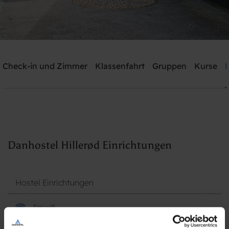
Danhostel Hillerød
Check-in und Zimmer
Klassenfahrt
Gruppen
Kurse
Brauchen Sie Hilfe? rufen Sie:
+45 4826 1986
Suche
Danhostel Hillerød Einrichtungen
Hostel Einrichtungen
Frei wifi