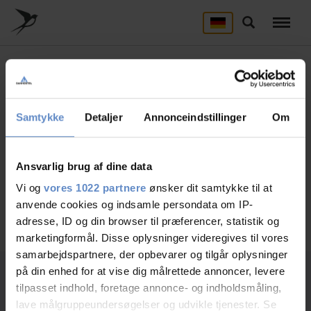
Skip
to
Suche
main
content
UNTERKUNFT
CHOOSE TYPE OF STAY
Hier finden Sie alle Danhostels
Danhostel Maribo
GRUPPEN
Samtykke
Detaljer
Annonceindstillinger
Om
Gruppen Auswahl
Brauchen Sie Hilfe? rufen Sie:
51791276
Ansvarlig brug af dine data
Vi og
vores 1022 partnere
ønsker dit samtykke til at
anvende cookies og indsamle persondata om IP-
Suche
adresse, ID og din browser til præferencer, statistik og
marketingformål. Disse oplysninger videregives til vores
samarbejdspartnere, der opbevarer og tilgår oplysninger
på din enhed for at vise dig målrettede annoncer, levere
tilpasset indhold, foretage annonce- og indholdsmåling,
Wählen Reiseverlauf
1
lave målgruppeundersøgelser og udvikle tjenester. Se