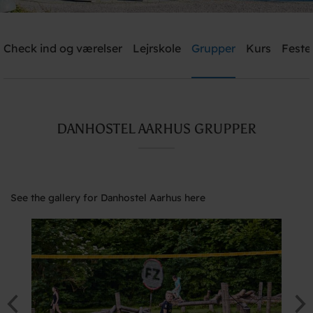
Check ind og værelser
Lejrskole
Grupper
Kurs
Feste
Send me an offer
Danhostel Aarhus
DANHOSTEL AARHUS GRUPPER
Need help? Ring:
+45 8621 2120
See the gallery for Danhostel Aarhus here