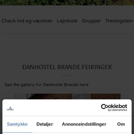
Danhostel Brande
Check ind og værelser
Lejrskole
Grupper
Treningsleire
Need help? Ring:
+45 2126 0786
Søg
DANHOSTEL BRANDE FEIRINGER
See the gallery for Danhostel Brande here
Samtykke
Detaljer
Annonceindstillinger
Om