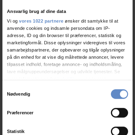
Ansvarlig brug af dine data
Vi og
vores 1022 partnere
ønsker dit samtykke til at
anvende cookies og indsamle persondata om IP-
adresse, ID og din browser til præferencer, statistik og
marketingformål. Disse oplysninger videregives til vores
samarbejdspartnere, der opbevarer og tilgår oplysninger
på din enhed for at vise dig målrettede annoncer, levere
Fester
tilpasset indhold, foretage annonce- og indholdsmåling,
lave målgruppeundersøgelser og udvikle tjenester. Se
mere information under
indstillinger
og i vores
persondatapolitik. Du kan altid trække dit samtykke
Samtykkevalg
Address and contact info
tilbage eller ændre indstillinger fra vores
Nødvendig
"Cookiedeklaration", eller ved at trykke på "Privacy
Address
Dr. Arendsvej 2, 7330 Brande
trigger" ikonet.
Telephone
+45 2126 0786
Præferencer
Host(ess)
Lars Jensen og Martin Blomstrand
Hvis du tillader det, vil vi også gerne:
Email
mail@brandevandrehjem.dk
Indsamle præcise oplysninger om din placering,
Statistik