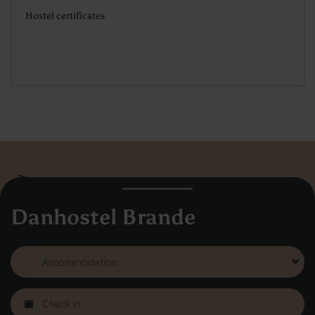
Hostel certificates
Danhostel Brande
Danhostel Hovedkontor Danmark
Vodroffsvej 32
1900 Frederiksberg
CVR nr: 62568011