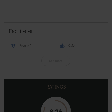
Faciliteter
Free wifi
Café
See more
RATINGS
8,26