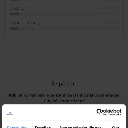
Location
9,48 out of 10
Value for money
7,68 out of 10
Se på kort
Klik på kortet herunder for at se Danhostel Copenhagen
City på Google Maps
Samtykke
Detaljer
Annonceindstillinger
Om