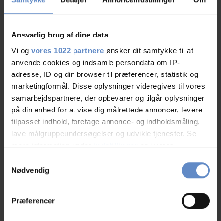
Ansvarlig brug af dine data
Vi og
vores 1022 partnere
ønsker dit samtykke til at
anvende cookies og indsamle persondata om IP-
adresse, ID og din browser til præferencer, statistik og
marketingformål. Disse oplysninger videregives til vores
Other Danhostels nearby
samarbejdspartnere, der opbevarer og tilgår oplysninger
på din enhed for at vise dig målrettede annoncer, levere
No rooms available? Find other Danhostels close by
tilpasset indhold, foretage annonce- og indholdsmåling,
lave målgruppeundersøgelser og udvikle tjenester. Se
mere information under
indstillinger
og i vores
persondatapolitik. Du kan altid trække dit samtykke
Samtykkevalg
tilbage eller ændre indstillinger fra vores
Nødvendig
"Cookiedeklaration", eller ved at trykke på "Privacy
trigger" ikonet.
Præferencer
Hvis du tillader det, vil vi også gerne: