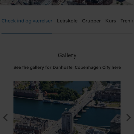
Danhostel Copenhagen City
Check ind og værelser
Lejrskole
Grupper
Kurs
Trenin
Need help? Ring:
+45 3311 8585
Gallery
Søg
See the gallery for Danhostel Copenhagen City here