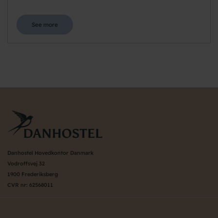
See more
Danhostel Hovedkontor Danmark
Vodroffsvej 32
1900 Frederiksberg
CVR nr: 62568011