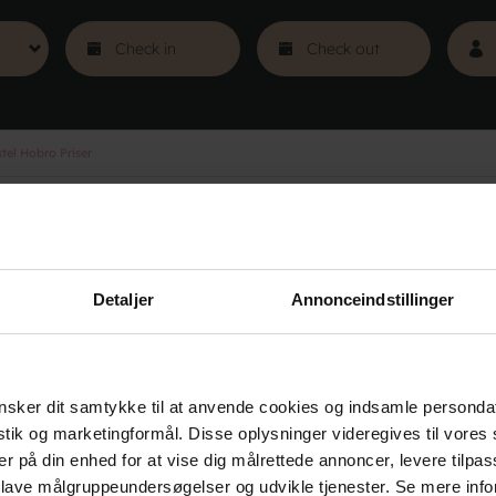
el Hobro Priser
Grupper
Kurs
Treningsleirer
Detaljer
Annonceindstillinger
sker dit samtykke til at anvende cookies og indsamle personda
istik og marketingformål. Disse oplysninger videregives til vore
er på din enhed for at vise dig målrettede annoncer, levere tilpas
FRA PRIS
TIL PRIS
 lave målgruppeundersøgelser og udvikle tjenester. Se mere inf