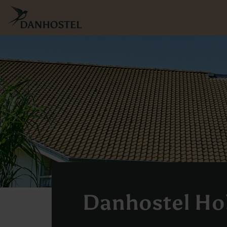
Skip
to
main
content
Danhostel Ho