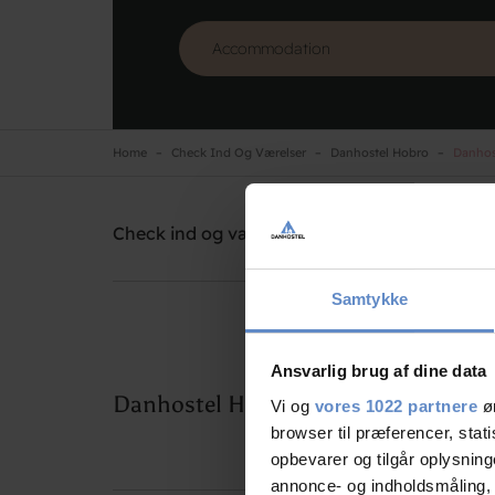
Home
Check Ind Og Værelser
Danhostel Hobro
Danhost
Danhostel Hobro
Need help? Ring:
+45 98 52 18 47
Check ind og værelser
Lejrskole
Samtykke
Ansvarlig brug af dine data
Danhostel Hobro priser
Vi og
vores 1022 partnere
øn
browser til præferencer, stat
opbevarer og tilgår oplysning
annonce- og indholdsmåling,