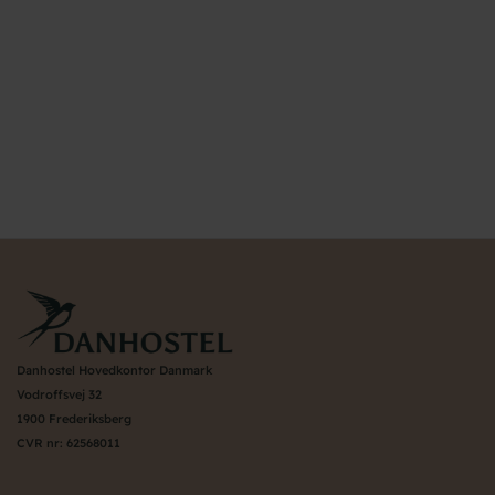
Danhostel Hovedkontor Danmark
Vodroffsvej 32
1900 Frederiksberg
CVR nr: 62568011