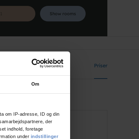
Show rooms
Søg
Fester
Maker
Priser
Om
ta om IP-adresse, ID og din
s samarbejdspartnere, der
Address and contact info
set indhold, foretage
ormation under
indstillinger
Address
Amerikavej 24, 9500 Hobro