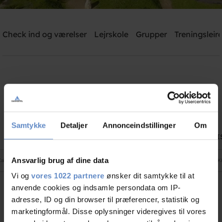
Danhostel Kjellerup
Check ind og værelser
Lejrskole
Grupper
Treningsleire
Need help? Ring:
+45 8686 9915 - Tast 2
Søg
Danhostel Kjellerup priser
Samtykke
Detaljer
Annonceindstillinger
Om
FRA PRIS
TIL PRI
Ansvarlig brug af dine data
Cabin with bathroom One night
695,00 DKK
995,00 DK
Vi og
vores 1022 partnere
ønsker dit samtykke til at
anvende cookies og indsamle persondata om IP-
adresse, ID og din browser til præferencer, statistik og
Address and contact info
marketingformål. Disse oplysninger videregives til vores
Address
Hasselvej 15, 8620 Kjellerup