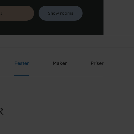
Show rooms
Søg
Fester
Maker
Priser
R