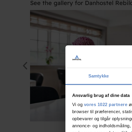
See the gallery for Danhostel Rebil
Samtykke
Ansvarlig brug af dine data
Vi og
vores 1022 partnere
øn
browser til præferencer, stat
opbevarer og tilgår oplysning
annonce- og indholdsmåling,