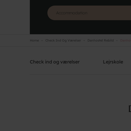
Home
Check Ind Og Værelser
Danhostel Rebild
Danhost
Danhostel Rebild
Need help? Ring:
+45 9839 1340
Check ind og værelser
Lejrskole