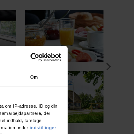
Om
ta om IP-adresse, ID og din
s samarbejdspartnere, der
set indhold, foretage
ormation under
indstillinger