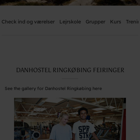
Danhostel Ringkøbing
Check ind og værelser
Lejrskole
Grupper
Kurs
Trenin
Need help? Ring:
+45 9732 2455
Søg
DANHOSTEL RINGKØBING FEIRINGER
See the gallery for Danhostel Ringkøbing here