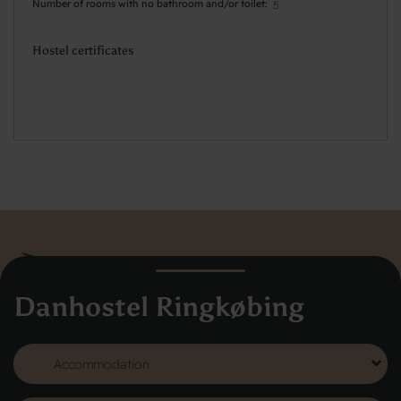
Number of rooms with no bathroom and/or toilet
5
Hostel certificates
Danhostel Ringkøbing
Danhostel Hovedkontor Danmark
Vodroffsvej 32
1900 Frederiksberg
CVR nr: 62568011