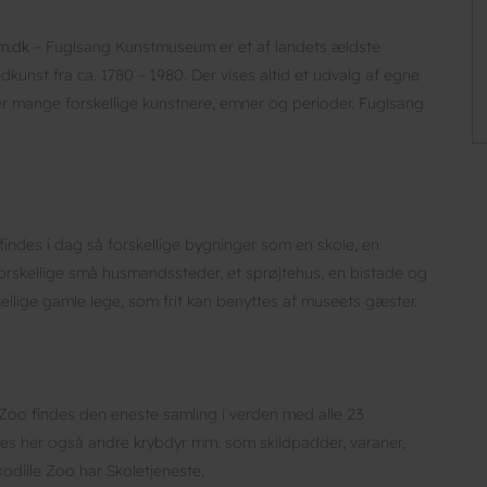
m.dk
– Fuglsang Kunstmuseum er et af landets ældste
kunst fra ca. 1780 – 1980. Der vises altid et udvalg af egne
er mange forskellige kunstnere, emner og perioder. Fuglsang
findes i dag så forskellige bygninger som en skole, en
forskellige små husmandssteder, et sprøjtehus, en bistade og
llige gamle lege, som frit kan benyttes af museets gæster.
 Zoo findes den eneste samling i verden med alle 23
ndes her også andre krybdyr mm. som skildpadder, varaner,
kodille Zoo har Skoletjeneste.