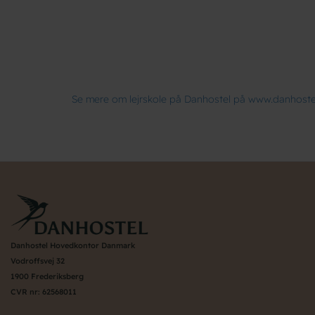
Se mere om lejrskole på Danhostel på www.danhostel
Danhostel Hovedkontor Danmark
Vodroffsvej 32
1900 Frederiksberg
CVR nr: 62568011