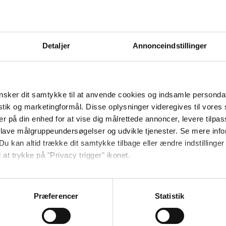
Detaljer
Annonceindstillinger
stiger ind i bussen på vej væk :-)
sker dit samtykke til at anvende cookies og indsamle personda
istik og marketingformål. Disse oplysninger videregives til vore
 lækre aftensmad, er det dejligt at sidde og råhygge foran
er på din enhed for at vise dig målrettede annoncer, levere tilpas
 lidt større og udendørs er der bordtennis, motionsplads og
 lave målgruppeundersøgelser og udvikle tjenester. Se mere inf
Du kan altid trække dit samtykke tilbage eller ændre indstillinger
 at trykke på "Privacy trigger" ikonet.
områder.
så gerne:
e en tur i svømmehallen.
sninger om din placering, der kan være nøjagtig inden for få me
Præferencer
Statistik
 baseret på en scanning af dens unikke karakteristika (fingerprin
anhostel Sakskøbing.
ebsitet.