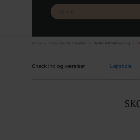
Home
Check Ind Og Værelser
Danhostel Sakskøbing
Sk
Danhostel Sakskøbing
Need help? Ring:
+45 5470 4566
Check ind og værelser
Lejrskole
SK