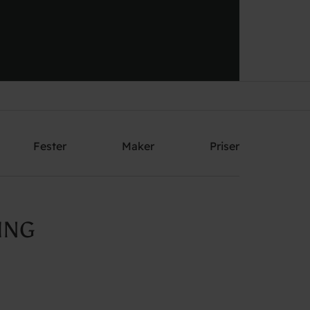
Send me an offer
Fester
Maker
Priser
ING