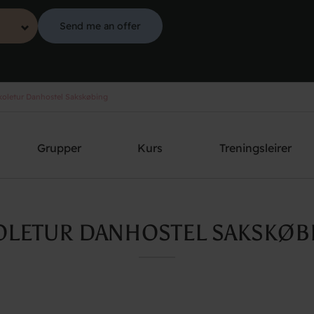
Send me an offer
oletur Danhostel Sakskøbing
Grupper
Kurs
Treningsleirer
OLETUR DANHOSTEL SAKSKØB