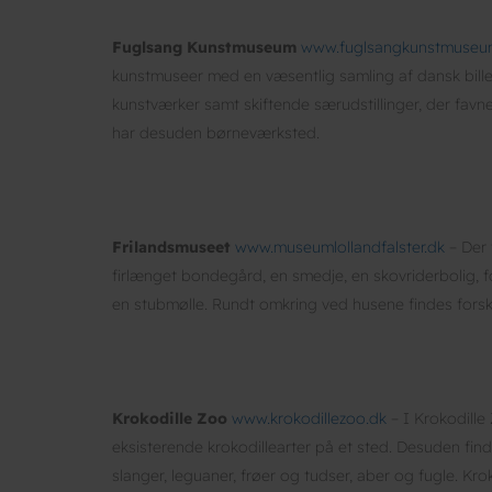
Fuglsang Kunstmuseum
www.fuglsangkunstmuseu
kunstmuseer med en væsentlig samling af dansk billed
kunstværker samt skiftende særudstillinger, der favn
har desuden børneværksted.
Frilandsmuseet
www.museumlollandfalster.dk
– Der 
firlænget bondegård, en smedje, en skovriderbolig, 
en stubmølle. Rundt omkring ved husene findes forske
Krokodille Zoo
www.krokodillezoo.dk
– I Krokodille
eksisterende krokodillearter på et sted. Desuden fi
slanger, leguaner, frøer og tudser, aber og fugle. Kro