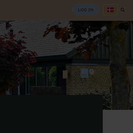
SØG
LOG IN
Søg