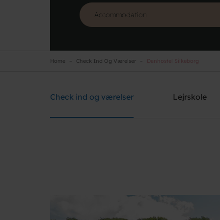
Home
Check Ind Og Værelser
Danhostel Silkeborg
Danhostel Silkeborg
Need help? Ring:
+45 8682 3642
Check ind og værelser
Lejrskole