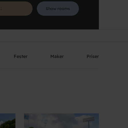
Show rooms
Søg
Fester
Maker
Priser