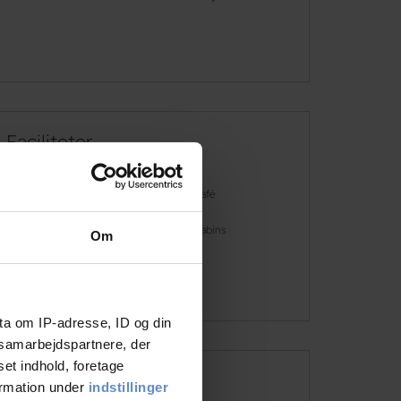
Faciliteter
Dogs allowed
Café
Free parking
Cabins
Om
See more
ta om IP-adresse, ID og din
s samarbejdspartnere, der
set indhold, foretage
ormation under
indstillinger
Address and contact info