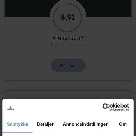
8,91
8,91 out of 10
Based on 47 reviews
See more
Staff/service
9,04 out of 10
Facilities
8,78 out of 10
Samtykke
Detaljer
Annonceindstillinger
Om
Catering
8,65 out of 10