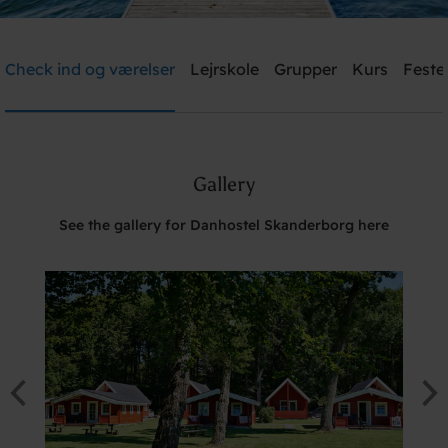
Danhostel Skanderborg
Check ind og værelser
Lejrskole
Grupper
Kurs
Feste
Need help? Ring:
+45 8651 1966
Gallery
Søg
See the gallery for Danhostel Skanderborg here