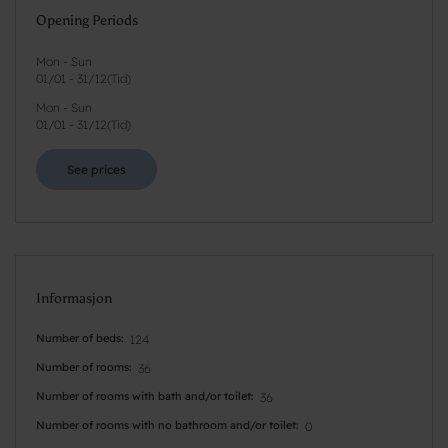
Opening Periods
Mon - Sun
01/01
-
31/12
(
Tid
)
Mon - Sun
01/01
-
31/12
(
Tid
)
See prices
Informasjon
Number of beds
124
Number of rooms
36
Number of rooms with bath and/or toilet
36
Number of rooms with no bathroom and/or toilet
0