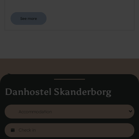
See more
Danhostel Skanderborg
Danhostel Hovedkontor Danmark
Vodroffsvej 32
1900 Frederiksberg
CVR nr: 62568011