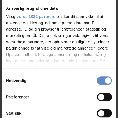
Ansvarlig brug af dine data
Cleanliness
8,78 out of 10
Vi og
vores 1022 partnere
ønsker dit samtykke til at
Location
9,84 out of 10
anvende cookies og indsamle persondata om IP-
adresse, ID og din browser til præferencer, statistik og
marketingformål. Disse oplysninger videregives til vores
Value for money
8,03 out of 10
samarbejdspartnere, der opbevarer og tilgår oplysninger
på din enhed for at vise dig målrettede annoncer, levere
tilpasset indhold, foretage annonce- og indholdsmåling,
lave målgruppeundersøgelser og udvikle tjenester. Se
mere information under
indstillinger
og i vores
persondatapolitik. Du kan altid trække dit samtykke
Samtykkevalg
tilbage eller ændre indstillinger fra vores
Nødvendig
"Cookiedeklaration", eller ved at trykke på "Privacy
Se på kort
trigger" ikonet.
Præferencer
Klik på kortet herunder for at se Danhostel
Hvis du tillader det, vil vi også gerne:
Skanderborg på Google Maps
Indsamle præcise oplysninger om din placering,
Statistik