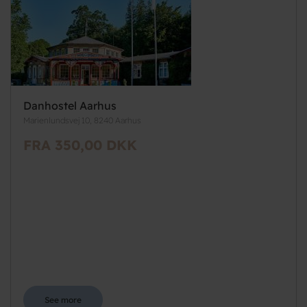
Danhostel Aarhus
Marienlundsvej 10, 8240 Aarhus
FRA 350,00 DKK
See more