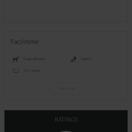
Faciliteter
Dogs allowed
Cabins
TV in room
See more
RATINGS