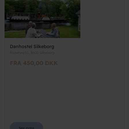
Danhostel Silkeborg
Åhavevej 55, 8600 Silkeborg
FRA 450,00 DKK
See more