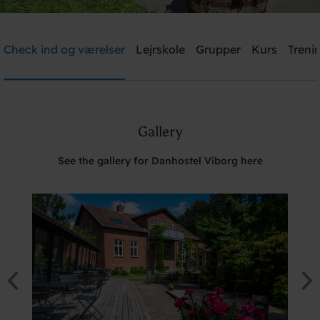
Danhostel Viborg
Check ind og værelser
Lejrskole
Grupper
Kurs
Trenin
Need help? Ring:
+45 8667 1781
Gallery
Søg
See the gallery for Danhostel Viborg here