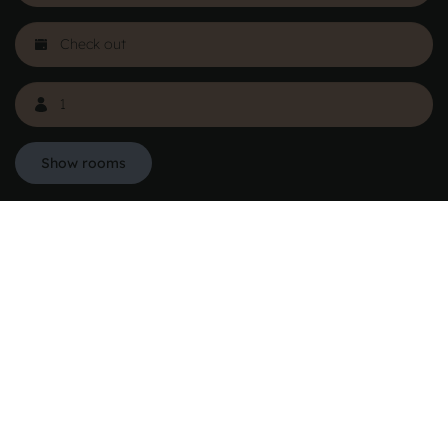
See more
Show rooms
Danhostel Hovedkontor Danmark
Vodroffsvej 32
1900 Frederiksberg