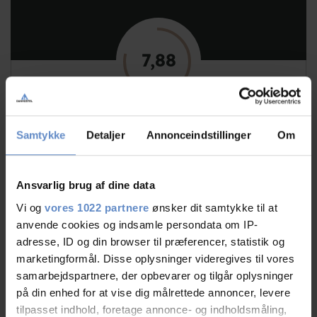
7,88
7,88 out of 10
Based on 41 reviews
Samtykke
Detaljer
Annonceindstillinger
Om
See more
Ansvarlig brug af dine data
Vi og
vores 1022 partnere
ønsker dit samtykke til at
anvende cookies og indsamle persondata om IP-
adresse, ID og din browser til præferencer, statistik og
Staff/service
8,29 out of 10
marketingformål. Disse oplysninger videregives til vores
samarbejdspartnere, der opbevarer og tilgår oplysninger
Facilities
7,62 out of 10
på din enhed for at vise dig målrettede annoncer, levere
tilpasset indhold, foretage annonce- og indholdsmåling,