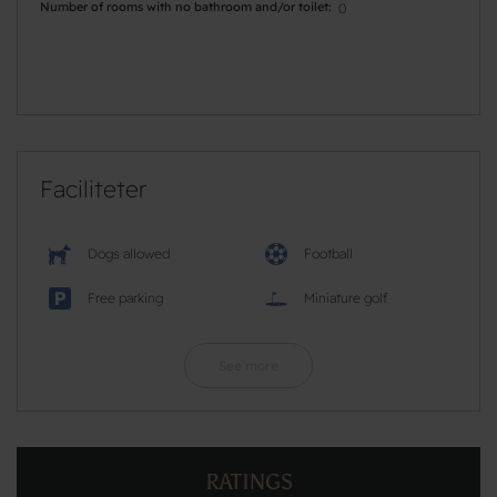
Number of rooms with no bathroom and/or toilet
0
Faciliteter
Dogs allowed
Football
Free parking
Miniature golf
See more
RATINGS