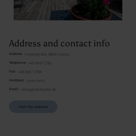
Address and contact info
Address
Vinkelvej 36A, 8800 Viborg
Telephone
+45 8667 1781
Fax
+45 8667 1788
Host(ess)
Lene Hviid
Email
viborg@danhostel.dk
Visit the website