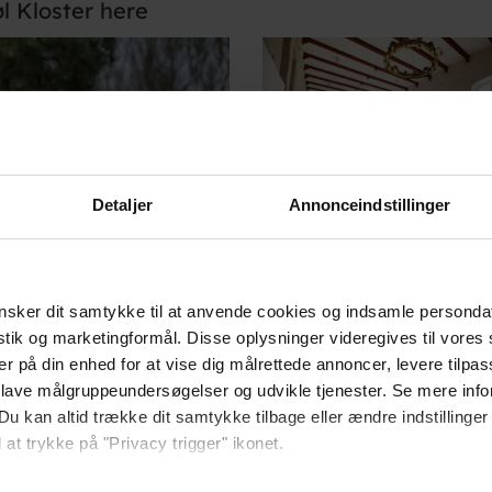
øl Kloster here
Detaljer
Annonceindstillinger
sker dit samtykke til at anvende cookies og indsamle personda
istik og marketingformål. Disse oplysninger videregives til vore
er på din enhed for at vise dig målrettede annoncer, levere tilpas
 lave målgruppeundersøgelser og udvikle tjenester. Se mere inf
Du kan altid trække dit samtykke tilbage eller ændre indstillinger
 at trykke på "Privacy trigger" ikonet.