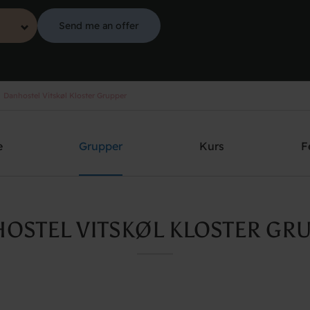
Send me an offer
Danhostel Vitskøl Kloster Grupper
e
Grupper
Kurs
F
OSTEL VITSKØL KLOSTER GR