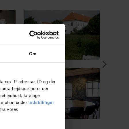
Om
ta om IP-adresse, ID og din
s samarbejdspartnere, der
set indhold, foretage
ormation under
indstillinger
 fra vores