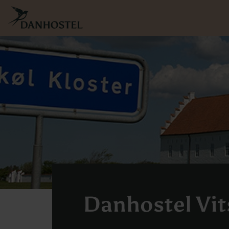
Skip
to
main
content
Danhostel Vit