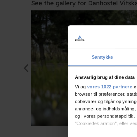
See the gallery for Danhostel Vitsk
Samtykke
Ansvarlig brug af dine data
Vi og
vores 1022 partnere
øn
browser til præferencer, stat
opbevarer og tilgår oplysning
annonce- og indholdsmåling,
og i vores persondatapolitik. 
"Cookiedeklaration", eller ved