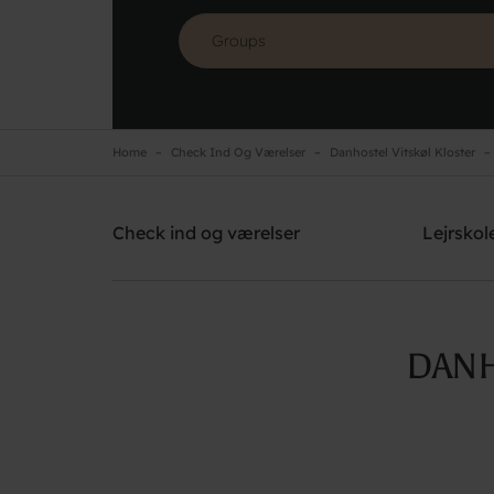
Home
Check Ind Og Værelser
Danhostel Vitskøl Kloster
Danhostel Vitskøl Kloster
Need help? Ring:
+45 5135 7765
Check ind og værelser
Lejrskol
DANH