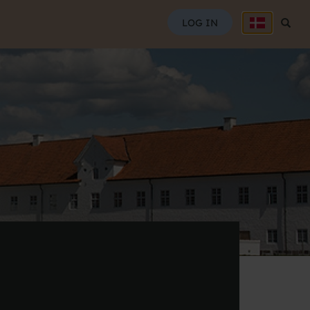
SØG
LOG IN
Søg