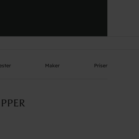
Send me an offer
ester
Maker
Priser
UPPER