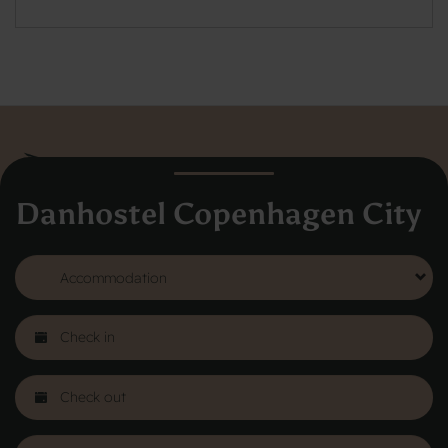
Danhostel Copenhagen City
Danhostel Hovedkontor Danmark
Vodroffsvej 32
1900 Frederiksberg
CVR nr: 62568011
Om Danhostel
Värt att veta
Boka hostel i utlandet
Organisation (huvudkontor)