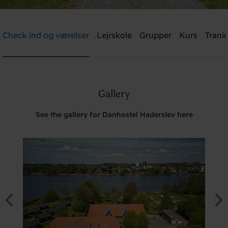
Danhostel Haderslev
Check ind og værelser
Lejrskole
Grupper
Kurs
Trani
Need help? Ring:
+45 7452 1347
Gallery
Søg
See the gallery for Danhostel Haderslev here