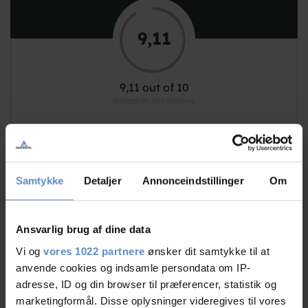
9,11
9,11 out of 10
Based on 267 reviews
See more
Samtykke
Detaljer
Annonceindstillinger
Om
Staff/service
9,49 out of 10
Ansvarlig brug af dine data
Vi og
vores 1022 partnere
ønsker dit samtykke til at
Facilities
8,75 out of 10
anvende cookies og indsamle persondata om IP-
adresse, ID og din browser til præferencer, statistik og
Catering
9,52 out of 10
marketingformål. Disse oplysninger videregives til vores