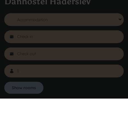
Danhostel Haderslev
See more
Show rooms
Danhostel Hovedkontor Danmark
Vodroffsvej 32
1900 Frederiksberg
CVR nr: 62568011