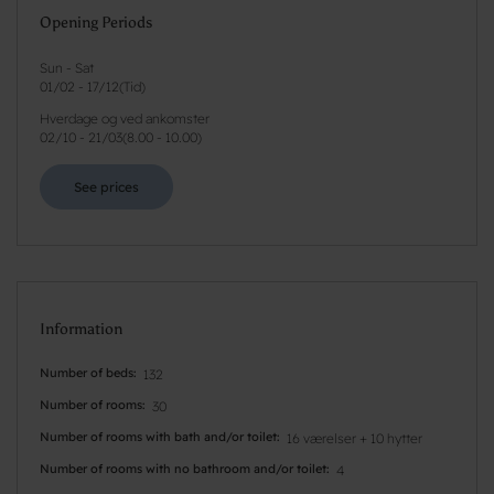
Opening Periods
Sun - Sat
01/02
-
17/12
(
Tid
)
Hverdage og ved ankomster
02/10
-
21/03
(
8.00 - 10.00
)
See prices
Information
Number of beds
132
Number of rooms
30
Number of rooms with bath and/or toilet
16 værelser + 10 hytter
Number of rooms with no bathroom and/or toilet
4