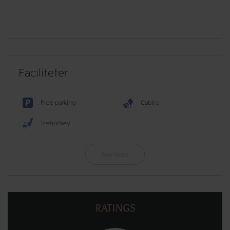
Faciliteter
Free parking
Cabins
Icehockey
See more
RATINGS