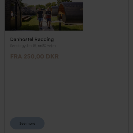
Danhostel Rødding
Søndergyden 15, 6630 Vejen
FRA 250,00 DKR
See more