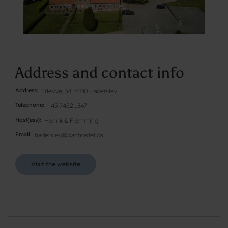
Address and contact info
Address
Erlevvej 34, 6100 Haderslev
Telephone
+45 7452 1347
Host(ess)
Henrik & Flemming
Email
haderslev@danhostel.dk
Visit the website