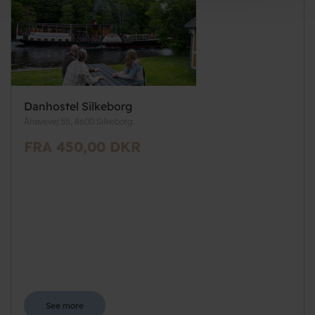
Danhostel Silkeborg
Åhavevej 55, 8600 Silkeborg
FRA 450,00 DKR
See more