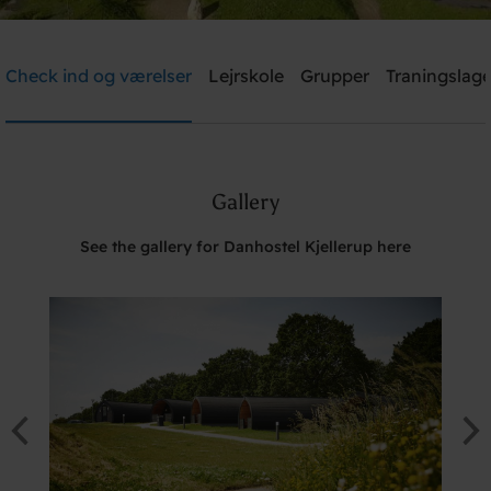
Danhostel Kjellerup
Check ind og værelser
Lejrskole
Grupper
Traningslage
Need help? Ring:
+45 8686 9915 - Tast 2
Gallery
Søg
See the gallery for Danhostel Kjellerup here