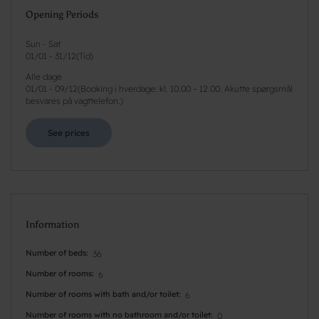
Opening Periods
Sun - Sat
01/01
-
31/12
(
Tid
)
Alle dage
01/01
-
09/12
(
Booking i hverdage: kl. 10.00 – 12.00. Akutte spørgsmål
besvares på vagttelefon.
)
See prices
Information
Number of beds
36
Number of rooms
6
Number of rooms with bath and/or toilet
6
Number of rooms with no bathroom and/or toilet
0