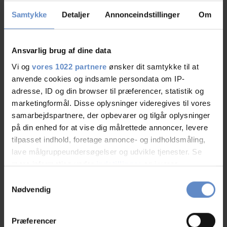
Staff/service
8,00 out of 10
Samtykke
Detaljer
Annonceindstillinger
Om
Facilities
8,67 out of 10
Ansvarlig brug af dine data
Catering
5,83 out of 10
Vi og
vores 1022 partnere
ønsker dit samtykke til at
anvende cookies og indsamle persondata om IP-
Cleanliness
8,83 out of 10
adresse, ID og din browser til præferencer, statistik og
marketingformål. Disse oplysninger videregives til vores
Location
9,00 out of 10
samarbejdspartnere, der opbevarer og tilgår oplysninger
på din enhed for at vise dig målrettede annoncer, levere
Value for money
8,00 out of 10
tilpasset indhold, foretage annonce- og indholdsmåling,
lave målgruppeundersøgelser og udvikle tjenester. Se
mere information under
indstillinger
og i vores
persondatapolitik. Du kan altid trække dit samtykke
Samtykkevalg
tilbage eller ændre indstillinger fra vores
Nødvendig
"Cookiedeklaration", eller ved at trykke på "Privacy
trigger" ikonet.
Præferencer