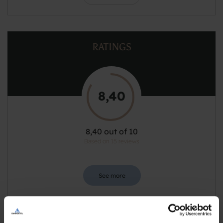
RATINGS
8,40
8,40 out of 10
Based on 15 reviews
See more