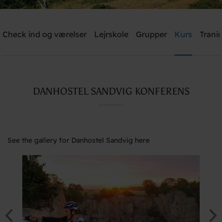
Check ind og værelser
Lejrskole
Grupper
Kurs
Trani
Send me an offer
Danhostel Sandvig
DANHOSTEL SANDVIG KONFERENS
Need help? Ring:
+45 5648 0980
See the gallery for Danhostel Sandvig here