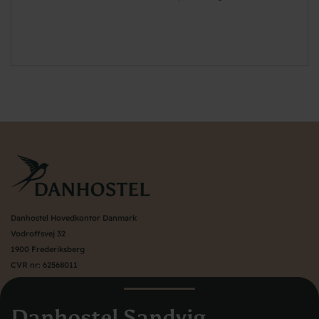
Danhostel Hovedkontor Danmark
Vodroffsvej 32
1900 Frederiksberg
CVR nr: 62568011
Om Danhostel
Danhostel Sandvig