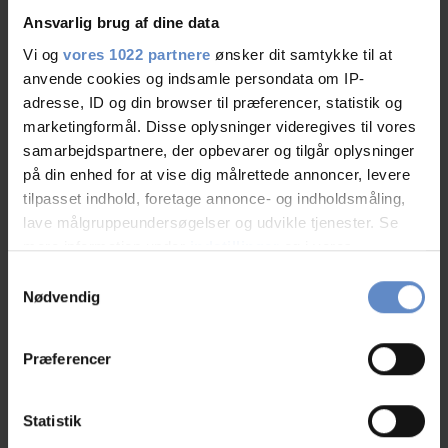
udfordringer og måltider efter ønske.
Ansvarlig brug af dine data
Vi og
vores 1022 partnere
ønsker dit samtykke til at
Vælg os hvis jeres teambuilding/kursus/møde ikke skal være formelt men
anvende cookies og indsamle persondata om IP-
spændende og udfordrende!
adresse, ID og din browser til præferencer, statistik og
PS: Vi booker også gerne jeres bus, sejltur til Christiansø og meget mere.
marketingformål. Disse oplysninger videregives til vores
samarbejdspartnere, der opbevarer og tilgår oplysninger
på din enhed for at vise dig målrettede annoncer, levere
tilpasset indhold, foretage annonce- og indholdsmåling,
Facilities
lave målgruppeundersøgelser og udvikle tjenester. Se
mere information under
indstillinger
og i vores
persondatapolitik. Du kan altid trække dit samtykke
Maks. antal konferencedeltagere
40
Samtykkevalg
tilbage eller ændre indstillinger fra vores
Nødvendig
"Cookiedeklaration", eller ved at trykke på "Privacy
Number of rooms with bath and/or toilet
27
trigger" ikonet.
Præferencer
Hvis du tillader det, vil vi også gerne:
Number of rooms with no bathroom and/or toilet
0
Indsamle præcise oplysninger om din placering,
Statistik
der kan være nøjagtig inden for få meter