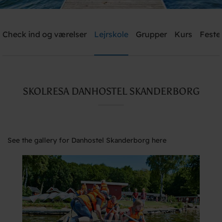
Check ind og værelser
Lejrskole
Grupper
Kurs
Feste
Send me an offer
Danhostel Skanderborg
SKOLRESA DANHOSTEL SKANDERBORG
Need help? Ring:
+45 8651 1966
See the gallery for Danhostel Skanderborg here