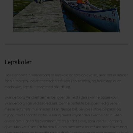
Lejrskoler
Hos Danhostel Skanderborg er lejrskole en totaloplevelse, hvor der er sørget
for alt. Morgen- og aftensmaden står klar i spisesalen, og frokosten er en
madpakke, lige til at tage med på udflugt.
Skanderborg Vandrerhjem er beliggende midt i den skønne bøgeskov i
Skanderborg lige ved søbredden. Denne perfekte beliggenhed giver en
masse aktivitets muligheder. I kan tænde bål, på vores store bålplads og
hygge med snobrød og fællessang mens i nyder den skønne natur. Søen
giver rig mulighed for svømmeture og alt det sjove, som vand nu engang
giver. Man kan fiske lidt fra den lille bro med net eller måske med fiskestang.
I kan også tage en hyggelig tur rundt på Skanderborg sø med madpakke hvor