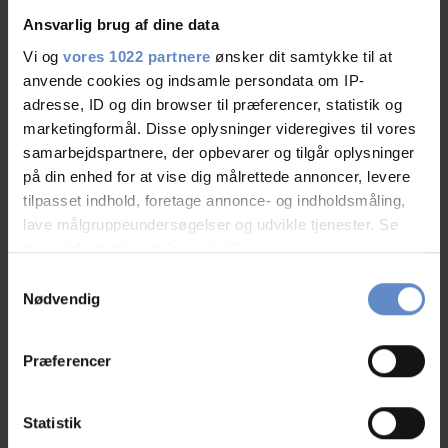
Ansvarlig brug af dine data
Vi og
vores 1022 partnere
ønsker dit samtykke til at
anvende cookies og indsamle persondata om IP-
adresse, ID og din browser til præferencer, statistik og
marketingformål. Disse oplysninger videregives til vores
samarbejdspartnere, der opbevarer og tilgår oplysninger
på din enhed for at vise dig målrettede annoncer, levere
tilpasset indhold, foretage annonce- og indholdsmåling,
Træningsophold
lave målgruppeundersøgelser og udvikle tjenester. Se
mere information under
indstillinger
og i vores
persondatapolitik. Du kan altid trække dit samtykke
Samtykkevalg
tilbage eller ændre indstillinger fra vores
Address and contact info
Nødvendig
"Cookiedeklaration", eller ved at trykke på "Privacy
Address
Vardevej 485 Skibet, 7100 Vejle
trigger" ikonet.
Præferencer
Telephone
+45 7582 5188
Hvis du tillader det, vil vi også gerne:
Host(ess)
Charlotte Andersen
Indsamle præcise oplysninger om din placering,
Statistik
Email
vejle@danhostel.dk
der kan være nøjagtig inden for få meter