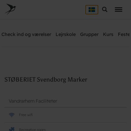
Skip
to
Søg
main
content
STØBERIET Svendborg
Check ind og værelser
Lejrskole
Grupper
Kurs
Feste
Need help? Ring:
+45 6221 6699
Søg
STØBERIET Svendborg Marker
Vandrarhem Faciliteter
Free wifi
Recreation room