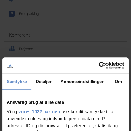
Free parking
Konferens
Projector
Rumsfaciliteter
Samtykke
Detaljer
Annonceindstillinger
Om
TV in room
Ansvarlig brug af dine data
Address and contact info
Vi og
vores 1022 partnere
ønsker dit samtykke til at
anvende cookies og indsamle persondata om IP-
Address
Vestergade 45, 5700 Svendborg
adresse, ID og din browser til præferencer, statistik og
Telephone
+45 6221 6699