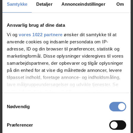
Samtykke
Detaljer
Annonceindstillinger
Om
Ansvarlig brug af dine data
Vi og
vores 1022 partnere
ønsker dit samtykke til at
anvende cookies og indsamle persondata om IP-
adresse, ID og din browser til præferencer, statistik og
marketingformål. Disse oplysninger videregives til vores
samarbejdspartnere, der opbevarer og tilgår oplysninger
på din enhed for at vise dig målrettede annoncer, levere
tilpasset indhold, foretage annonce- og indholdsmåling,
Gruppen
lave målgruppeundersøgelser og udvikle tjenester. Se
mere information under
indstillinger
og i vores
Die Herberge hat 27 Zimmer, alle sowohl mit eigenem Bad und WC als auch
persondatapolitik. Du kan altid trække dit samtykke
Ausgang zur bzw.
Samtykkevalg
tilbage eller ændre indstillinger fra vores
Nødvendig
"Cookiedeklaration", eller ved at trykke på "Privacy
trigger" ikonet.
Adresse und Kontaktdaten
Præferencer