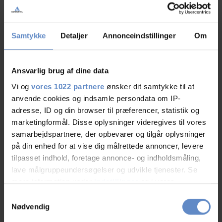
Samtykke
Detaljer
Annonceindstillinger
Om
Ansvarlig brug af dine data
Vi og
vores 1022 partnere
ønsker dit samtykke til at
anvende cookies og indsamle persondata om IP-
adresse, ID og din browser til præferencer, statistik og
marketingformål. Disse oplysninger videregives til vores
samarbejdspartnere, der opbevarer og tilgår oplysninger
Schullandheim
på din enhed for at vise dig målrettede annoncer, levere
tilpasset indhold, foretage annonce- og indholdsmåling,
lave målgruppeundersøgelser og udvikle tjenester. Se
Fester
mere information under
indstillinger
og i vores
persondatapolitik. Du kan altid trække dit samtykke
Samtykkevalg
Veranstaltungen
tilbage eller ændre indstillinger fra vores
Nødvendig
"Cookiedeklaration", eller ved at trykke på "Privacy
Lesen Sie mehr