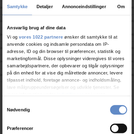
Samtykke
Detaljer
Annonceindstillinger
Om
immer mit Bad und WC (3 Pers.)
625,00 DKK
625,00 DK
immer mit Bad und WC (4 Pers.)
675,00 DKK
675,00 DK
Ansvarlig brug af dine data
immer mit Bad und WC ( 5 Pers.)
725,00 DKK
725,00 DK
Vi og
vores 1022 partnere
ønsker dit samtykke til at
anvende cookies og indsamle persondata om IP-
immer ohne Bad und WC ( 1 Pers.)
425,00 DKK
425,00 DK
adresse, ID og din browser til præferencer, statistik og
marketingformål. Disse oplysninger videregives til vores
Zimmer ohne Bad und WC (2 Pers.)
475,00 DKK
475,00 DK
samarbejdspartnere, der opbevarer og tilgår oplysninger
på din enhed for at vise dig målrettede annoncer, levere
immer ohne Bad und WC ( 3 Pers.)
525,00 DKK
525,00 DK
tilpasset indhold, foretage annonce- og indholdsmåling,
lave målgruppeundersøgelser og udvikle tjenester. Se
mere information under
indstillinger
og i vores
Adresse und Kontaktdaten
persondatapolitik. Du kan altid trække dit samtykke
Samtykkevalg
tilbage eller ændre indstillinger fra vores
Nødvendig
Adresse
Kirkevej 28, 6950 Ringkøbing
"Cookiedeklaration", eller ved at trykke på "Privacy
Telefon
+45 9732 2455
trigger" ikonet.
Præferencer
Fax
+45 9732 4959