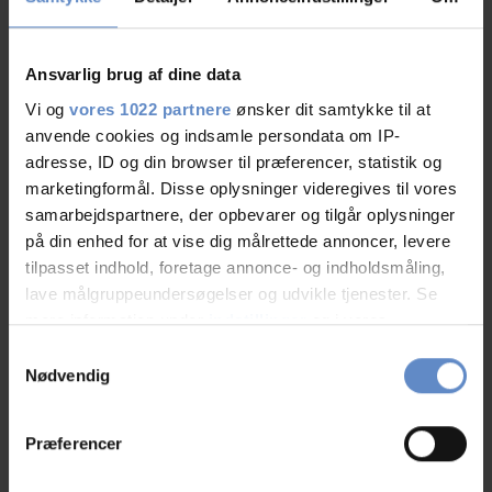
Ansvarlig brug af dine data
Vi og
vores 1022 partnere
ønsker dit samtykke til at
anvende cookies og indsamle persondata om IP-
adresse, ID og din browser til præferencer, statistik og
marketingformål. Disse oplysninger videregives til vores
samarbejdspartnere, der opbevarer og tilgår oplysninger
på din enhed for at vise dig målrettede annoncer, levere
tilpasset indhold, foretage annonce- og indholdsmåling,
Selskabslokaler på Danhostel Sandvig
lave målgruppeundersøgelser og udvikle tjenester. Se
mere information under
indstillinger
og i vores
persondatapolitik. Du kan altid trække dit samtykke
Samtykkevalg
tilbage eller ændre indstillinger fra vores
Nødvendig
Adresse und Kontaktdaten
"Cookiedeklaration", eller ved at trykke på "Privacy
trigger" ikonet.
Adresse
Langebjergvej 12, 3770 Allinge
Præferencer
Telefon
+45 5648 0980
Hvis du tillader det, vil vi også gerne: