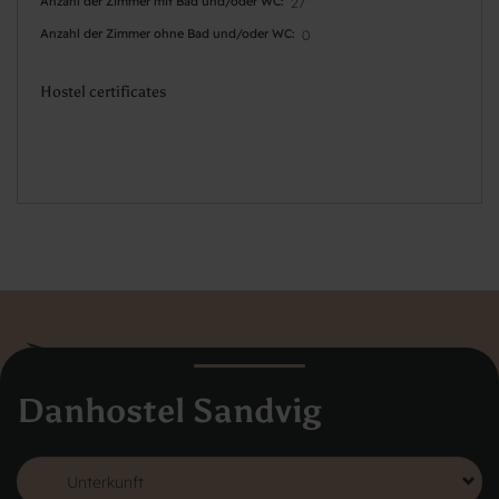
Anzahl der Zimmer mit Bad und/oder WC
27
Anzahl der Zimmer ohne Bad und/oder WC
0
Hostel certificates
Danhostel Sandvig
Danhostel Dänemark
Vodroffsvej 32
1900 Frederiksberg