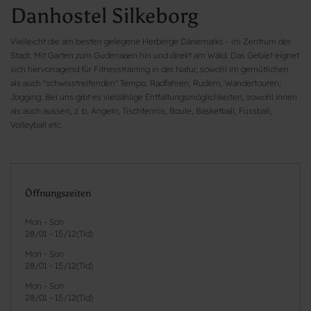
Danhostel Silkeborg
Vielleicht die am besten gelegene Herberge Dänemarks - im Zentrum der
Stadt. Mit Garten zum Gudenaaen hin und direkt am Wald. Das Gebiet eignet
sich hervorragend für Fitnesstraining in der Natur, sowohl im gemütlichen
als auch "schwisstreifenden" Tempo. Radfahren, Rudern, Wandertouren,
Jogging. Bei uns gibt es vielzählige Entfaltungsmöglichkeiten, sowohl innen
als auch aussen, z. b. Angeln, Tischtennis, Boule, Basketball, Fussball,
Volleyball etc.
Öffnungszeiten
Mon - Son
28/01
-
15/12
(
Tid
)
Mon - Son
28/01
-
15/12
(
Tid
)
Mon - Son
28/01
-
15/12
(
Tid
)