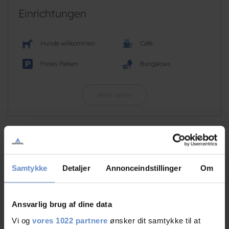
Einrichtungen
Hunde willkommen
Café
Freies Parken
Bungalows
Mehr sehen
RATINGS
Samtykke
Detaljer
Annonceindstillinger
Om
9,16
Ansvarlig brug af dine data
Vi og
vores 1022 partnere
ønsker dit samtykke til at