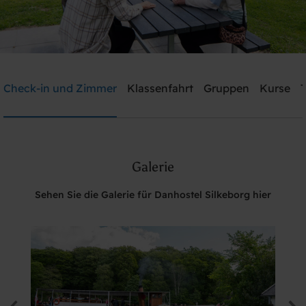
Danhostel Silkeborg
Check-in und Zimmer
Klassenfahrt
Gruppen
Kurse
T
Brauchen Sie Hilfe? rufen Sie:
+45 8682 3642
Galerie
Suche
Sehen Sie die Galerie für Danhostel Silkeborg hier