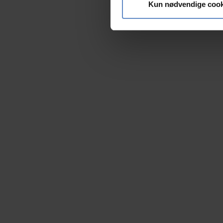
vores trafik. Vi deler også 
Kun nødvendige cook
annonceringspartnere og anal
dem, eller som de har indsaml