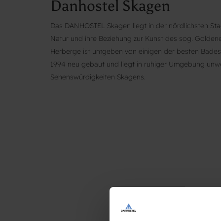
Danhostel Skagen
Das DANHOSTEL Skagen liegt in der nördlichsten Sta
Natur und ihre Beziehung zur Kunst des sog. Goldenen
Herberge ist umgeben von einigen der besten Bades
1994 neu gebaut und liegt in ruhiger Umgebung unwe
Sehenswürdigkeiten Skagens.