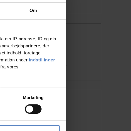
Om
Einrichtungen
ta om IP-adresse, ID og din
s samarbejdspartnere, der
Freies Parken
set indhold, foretage
ormation under
indstillinger
 fra vores
Mehr sehen
ter
Marketing
Adresse und Kontaktdaten
ting)
Adresse
Rolighedsvej 2, 9990 Skagen
Telefon
+45 9844 2200
 medier og til at analysere