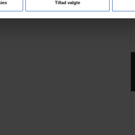
oplysninger om din brug af vores hjemmeside med vores partnere i
ies
Tillad valgte
ysepartnere. Vores partnere kan kombinere disse data med andr
et fra din brug af deres tjenester.