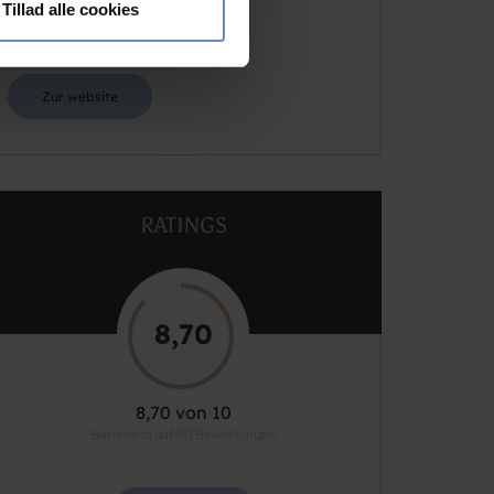
Der Host (innen)
Camilla Nordmann
nden for sociale medier,
Tillad alle cookies
e oplysninger, du har givet
Email
info@danhostelskagen.dk
Zur website
RATINGS
8,70
8,70 von 10
Basierend auf 80 Bewertungen