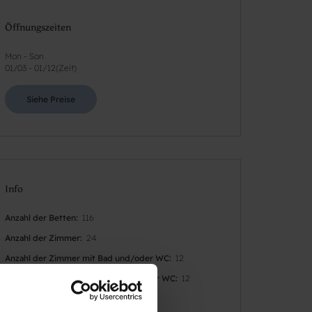
Öffnungszeiten
Mon - Son
01/03
-
01/12
(
Zeit
)
Siehe Preise
Info
Anzahl der Betten
116
Anzahl der Zimmer
24
Anzahl der Zimmer mit Bad und/oder WC
12
Anzahl der Zimmer ohne Bad und/oder WC
12