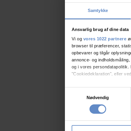
Samtykke
Ansvarlig brug af dine data
Vi og
vores 1022 partnere
øn
browser til præferencer, stat
opbevarer og tilgår oplysning
annonce- og indholdsmåling,
og i vores persondatapolitik. 
"Cookiedeklaration", eller ved
Hvis du tillader det, vil vi og
Samtykkevalg
Indsamle præcise oply
Nødvendig
Identificere din enhed
Dine valg anvendes på hele w
Vi bruger cookies til at tilpas