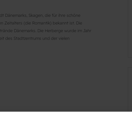
dt Dänemarks, Skagen, die für ihre schöne
 Zeitalters (die Romantik) bekannt ist. Die
trände Dänemarks. Die Herberge wurde im Jahr
it des Stadtzentrums und der vielen