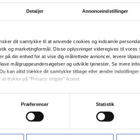
Detaljer
Annonceindstillinger
sker dit samtykke til at anvende cookies og indsamle personda
istik og marketingformål. Disse oplysninger videregives til vore
er på din enhed for at vise dig målrettede annoncer, levere tilpas
 lave målgruppeundersøgelser og udvikle tjenester. Se mere inf
Du kan altid trække dit samtykke tilbage eller ændre indstillinger
 at trykke på "Privacy trigger" ikonet.
så gerne:
sninger om din placering, der kan være nøjagtig inden for få me
Præferencer
Statistik
 baseret på en scanning af dens unikke karakteristika (fingerprin
ebsitet.
se vores indhold og annoncer, til at vise dig funktioner til sociale