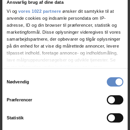
Ansvarlig brug af dine data
Anzahl der Zimmer mit Bad und/oder WC
36
Vi og
vores 1022 partnere
ønsker dit samtykke til at
anvende cookies og indsamle persondata om IP-
adresse, ID og din browser til præferencer, statistik og
Anzahl der Zimmer ohne Bad und/oder WC
0
marketingformål. Disse oplysninger videregives til vores
samarbejdspartnere, der opbevarer og tilgår oplysninger
på din enhed for at vise dig målrettede annoncer, levere
Preis
tilpasset indhold, foretage annonce- og indholdsmåling,
lave målgruppeundersøgelser og udvikle tjenester. Se
mere information under
indstillinger
og i vores
Tageskonferenz (Gruppenpreise)
490 DKK
persondatapolitik. Du kan altid trække dit samtykke
Samtykkevalg
tilbage eller ændre indstillinger fra vores
Nødvendig
"Cookiedeklaration", eller ved at trykke på "Privacy
Ganztagessitzung
690 DKK
trigger" ikonet.
Præferencer
Treffen Übernachtung im Einzelzimmer
1.275 DKK
Hvis du tillader det, vil vi også gerne:
Indsamle præcise oplysninger om din placering,
Statistik
Treffen Übernachtung im Doppelzimmer
1.075 DKK
der kan være nøjagtig inden for få meter