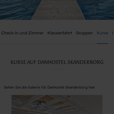
Check-in und Zimmer
Klassenfahrt
Gruppen
Kurse
P
Schicken Sie mir ein Angebot
Danhostel Skanderborg
KURSE AUF DANHOSTEL SKANDERBORG
Brauchen Sie Hilfe? rufen Sie:
+45 8651 1966
Sehen Sie die Galerie für Danhostel Skanderborg hier