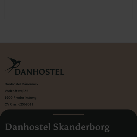
Danhostel Dänemark
Vodroffsvej 32
1900 Frederiksberg
CVR nr: 62568011
Über Danhostel
Danhostel Skanderborg
Herbergen im Ausland