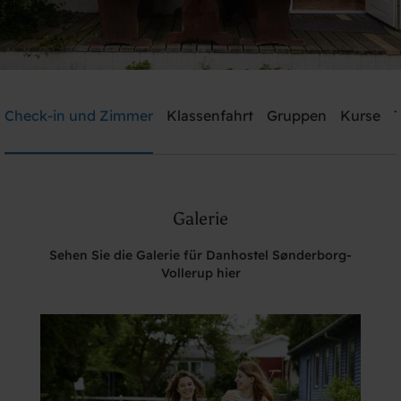
Danhostel Sønderborg-Vollerup
Check-in und Zimmer
Klassenfahrt
Gruppen
Kurse
T
Brauchen Sie Hilfe? rufen Sie:
+45 7442 3990
Galerie
Suche
Sehen Sie die Galerie für Danhostel Sønderborg-
Vollerup hier