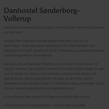
Danhostel Sønderborg-
Vollerup
Danhostel Sonderburg-Vollerup liegt in einem großen Garten mit Skulpturen
aus Aller Welt.
Ruhige Ecken und bieten unsere Gästen einen Mini Zoo mit u.a.
Nasenbären. Einen Abenteuer-Spielplatz mit Ein-Mann Seilbahn und
Trampoline. Mini-golf, Schachspiel Groß, Tischtennis und einen Fußballplatz
rundet die Sportlichen Aktivitäten ab.
Das Danhostel verfügt über 200 Betten, die sich auf Zimmern in den 13
Häusern verteilen, die wiederum Verstreut im Großen Garten liegen. Es gibt
auch 10 Hütten die Platz für 4 Erwachende und zwei Kinder bieten, mit
eigener Küche, Bad und gemütlicher Terrasse vor der Hütte. Auch 2
Grillhütten können benutzt werden. Für Behinderte Besuchern haben wir 10
Zimmer, die auf diese Bedürfnisse Eingerichten sind.
In unmittelbare nähe bietet sich folgende Ausflüge-Ziele sich an;
• Geschichtszentrum Dybbøl Banke – Themen Park Krieg 1864