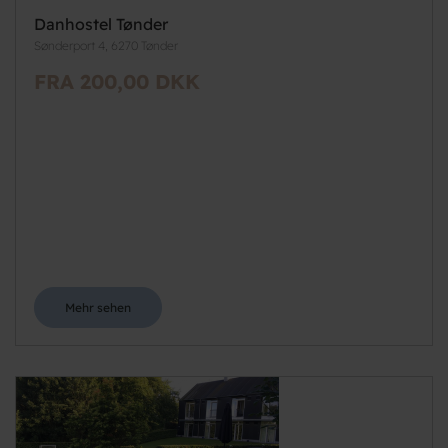
Danhostel Tønder
Sønderport 4, 6270 Tønder
FRA 200,00 DKK
Mehr sehen