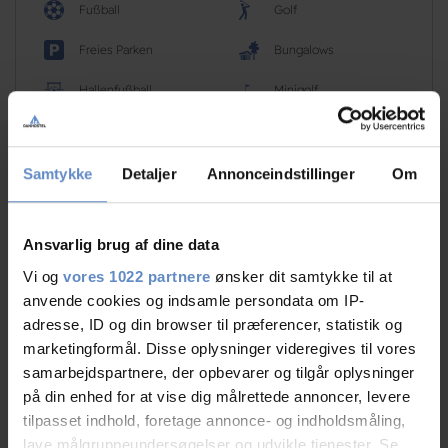
Fußball
Golf
Freies Parken
Bungalows
Hallenfußball
Minigolf
Mehr sehen
Samtykke
Detaljer
Annonceindstillinger
Om
Ansvarlig brug af dine data
RATINGS
Vi og
vores 1022 partnere
ønsker dit samtykke til at
anvende cookies og indsamle persondata om IP-
adresse, ID og din browser til præferencer, statistik og
7,05
marketingformål. Disse oplysninger videregives til vores
samarbejdspartnere, der opbevarer og tilgår oplysninger
på din enhed for at vise dig målrettede annoncer, levere
tilpasset indhold, foretage annonce- og indholdsmåling,
7,05 von 10
lave målgruppeundersøgelser og udvikle tjenester. Se
Basierend auf 102 Bewertungen