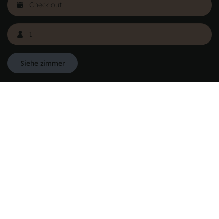
Siehe zimmer
Danhostel Dänemark
Vodroffsvej 32
1900 Frederiksberg
CVR nr: 62568011
Über Danhostel
Herbergen im Ausland
Haftungsausschluss
Die Organization
Galerie
Datenschutzbestimmungen