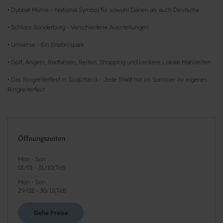
• Dybbøl Mühle – National Symbol für sowohl Dänen als auch Deutsche
• Schloss Sonderburg - Verschiedene Ausstellungen
• Universe - Ein Erlebnispark
• Golf, Angeln, Radfahren, Reiten, Shopping und Leckere Lokale Mahlzeiten
• Das Ringreiterfest in Südjütland - Jede Stadt hat im Sommer ihr eigenes
Ringreiterfest
Öffnungszeiten
Mon - Son
01/01
-
31/10
(
Tid
)
Mon - Son
29/02
-
30/11
(
Tid
)
Siehe Preise