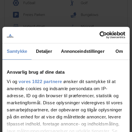
Fußball
Golf
Freies Parken
Bungalows
Hallenfußball
Minigolf
Mehr sehen
Samtykke
Detaljer
Annonceindstillinger
Om
Ansvarlig brug af dine data
RATINGS
Vi og
vores 1022 partnere
ønsker dit samtykke til at
anvende cookies og indsamle persondata om IP-
adresse, ID og din browser til præferencer, statistik og
6,96
marketingformål. Disse oplysninger videregives til vores
samarbejdspartnere, der opbevarer og tilgår oplysninger
på din enhed for at vise dig målrettede annoncer, levere
tilpasset indhold, foretage annonce- og indholdsmåling,
6,96 von 10
lave målgruppeundersøgelser og udvikle tjenester. Se
Basierend auf 106 Bewertungen