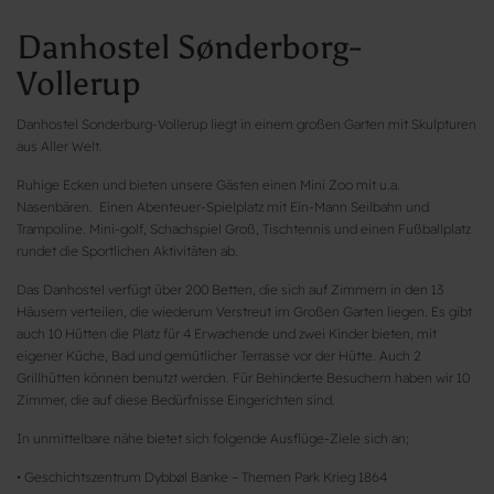
Danhostel Sønderborg-
Vollerup
Danhostel Sonderburg-Vollerup liegt in einem großen Garten mit Skulpturen
aus Aller Welt.
Ruhige Ecken und bieten unsere Gästen einen Mini Zoo mit u.a.
Nasenbären. Einen Abenteuer-Spielplatz mit Ein-Mann Seilbahn und
Trampoline. Mini-golf, Schachspiel Groß, Tischtennis und einen Fußballplatz
rundet die Sportlichen Aktivitäten ab.
Das Danhostel verfügt über 200 Betten, die sich auf Zimmern in den 13
Häusern verteilen, die wiederum Verstreut im Großen Garten liegen. Es gibt
auch 10 Hütten die Platz für 4 Erwachende und zwei Kinder bieten, mit
eigener Küche, Bad und gemütlicher Terrasse vor der Hütte. Auch 2
Grillhütten können benutzt werden. Für Behinderte Besuchern haben wir 10
Zimmer, die auf diese Bedürfnisse Eingerichten sind.
In unmittelbare nähe bietet sich folgende Ausflüge-Ziele sich an;
• Geschichtszentrum Dybbøl Banke – Themen Park Krieg 1864