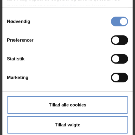
mere information under
indstillinger
og i vores
persondatapolitik. Du kan altid trække dit samtykke
Samtykkevalg
Mehr sehen
tilbage eller ændre indstillinger fra vores
Nødvendig
"Cookiedeklaration", eller ved at trykke på "Privacy
trigger" ikonet.
Præferencer
Hvis du tillader det, vil vi også gerne:
Das Personal/der Service
8,09 von 10
Indsamle præcise oplysninger om din placering,
Statistik
der kan være nøjagtig inden for få meter
Einrichtungen
6,84 von 10
Identificere din enhed baseret på en scanning af
Marketing
dens unikke karakteristika (fingerprinting)
Gastronomie
7,69 von 10
Dine valg anvendes på hele websitet.
Reinigungsstandard
6,89 von 10
Vi bruger cookies til at tilpasse vores indhold og
Tillad alle cookies
annoncer, til at vise dig funktioner til sociale medier og til
Standort
7,81 von 10
at analysere vores trafik. Vi deler også oplysninger om
din brug af vores hjemmeside med vores partnere inden
Tillad valgte
Preis-Leistungs-Verhältnis
6,37 von 10
for sociale medier, annonceringspartnere og